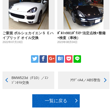
ご新規 ポルシェカイエンＳ Ｅハ
ﾎﾟﾙｼｪ981ﾎﾞｸｽﾀｰ法定点検+整備
イブリッド オイル交換
+検査（車検）
2022年07月19日
2023年08月04日
BMW523d（F10）／ｴﾝ
ｱｳﾃﾞｨA4／ABS警告
ｼﾞﾝｵｲﾙ交換
一覧に戻る