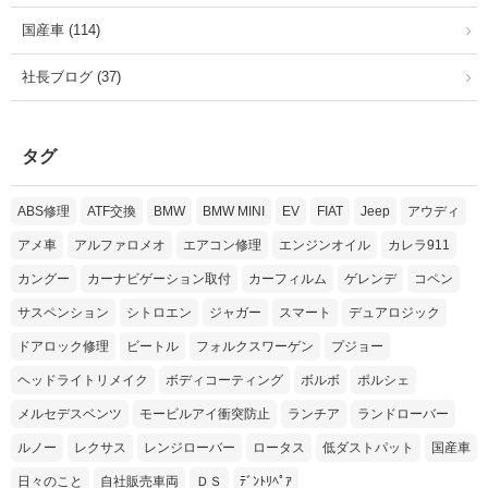
国産車 (114)
社長ブログ (37)
タグ
ABS修理
ATF交換
BMW
BMW MINI
EV
FIAT
Jeep
アウディ
アメ車
アルファロメオ
エアコン修理
エンジンオイル
カレラ911
カングー
カーナビゲーション取付
カーフィルム
ゲレンデ
コペン
サスペンション
シトロエン
ジャガー
スマート
デュアロジック
ドアロック修理
ビートル
フォルクスワーゲン
プジョー
ヘッドライトリメイク
ボディコーティング
ボルボ
ポルシェ
メルセデスベンツ
モービルアイ衝突防止
ランチア
ランドローバー
ルノー
レクサス
レンジローバー
ロータス
低ダストパット
国産車
日々のこと
自社販売車両
ＤＳ
ﾃﾞﾝﾄﾘﾍﾟｱ