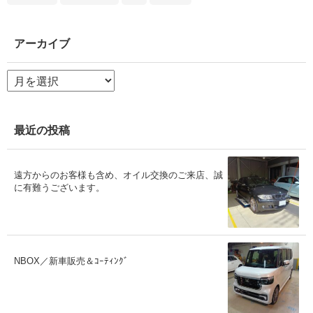
アーカイブ
ア
ー
カ
イ
ブ
最近の投稿
遠方からのお客様も含め、オイル交換のご来店、誠
に有難うございます。
NBOX／新車販売＆ｺｰﾃｨﾝｸﾞ