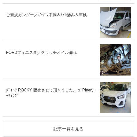
ご新規カングー／ｴﾝｼﾞﾝ不調＆ｵｲﾙ滲み＆車検
FORDフィエスタ／クラッチオイル漏れ
ﾀﾞｲﾊﾂ ROCKY 販売させて頂きました。＆ Pineryｺ
ｰﾃｨﾝｸﾞ
記事一覧を見る