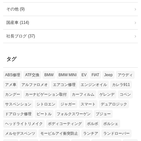
その他 (9)
国産車 (114)
社長ブログ (37)
タグ
ABS修理
ATF交換
BMW
BMW MINI
EV
FIAT
Jeep
アウディ
アメ車
アルファロメオ
エアコン修理
エンジンオイル
カレラ911
カングー
カーナビゲーション取付
カーフィルム
ゲレンデ
コペン
サスペンション
シトロエン
ジャガー
スマート
デュアロジック
ドアロック修理
ビートル
フォルクスワーゲン
プジョー
ヘッドライトリメイク
ボディコーティング
ボルボ
ポルシェ
メルセデスベンツ
モービルアイ衝突防止
ランチア
ランドローバー