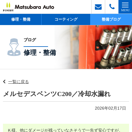
修理・整備
コーティング
整備ブログ
ブログ
修理・整備
一覧に戻る
メルセデスベンツC200／冷却水漏れ
2026年02月17日
Ｋ様、他にダメージが残っていなさそうで一先ず安心ですが、