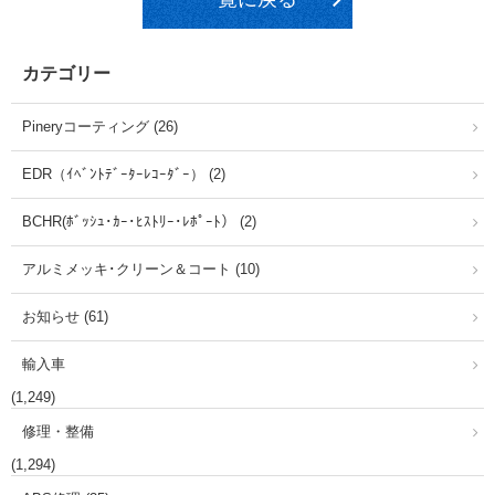
カテゴリー
Pineryコーティング (26)
EDR（ｲﾍﾞﾝﾄﾃﾞｰﾀｰﾚｺｰﾀﾞｰ） (2)
BCHR(ﾎﾞｯｼｭ･ｶｰ･ﾋｽﾄﾘｰ･ﾚﾎﾟｰﾄ） (2)
アルミメッキ･クリーン＆コート (10)
お知らせ (61)
輸入車
(1,249)
修理・整備
(1,294)