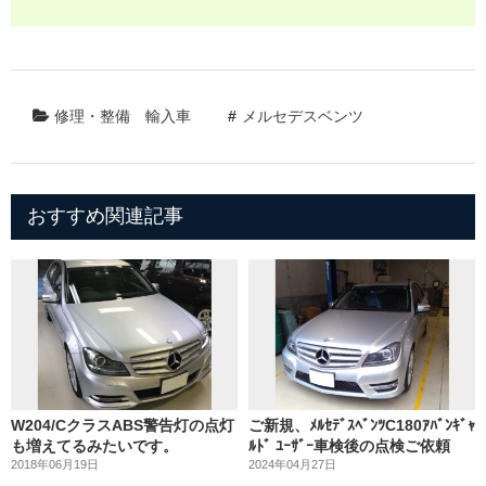
修理・整備
輸入車
メルセデスベンツ
おすすめ関連記事
W204/CクラスABS警告灯の点灯
ご新規、ﾒﾙｾﾃﾞｽﾍﾞﾝﾂC180ｱﾊﾞﾝｷﾞｬ
も増えてるみたいです。
ﾙﾄﾞ ﾕｰｻﾞｰ車検後の点検ご依頼
2018年06月19日
2024年04月27日