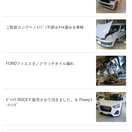
ご新規カングー／ｴﾝｼﾞﾝ不調＆ｵｲﾙ滲み＆車検
FORDフィエスタ／クラッチオイル漏れ
ﾀﾞｲﾊﾂ ROCKY 販売させて頂きました。＆ Pineryｺ
ｰﾃｨﾝｸﾞ