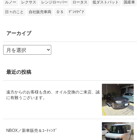
ルノー
レクサス
レンジローバー
ロータス
低ダストパット
国産車
日々のこと
自社販売車両
ＤＳ
ﾃﾞﾝﾄﾘﾍﾟｱ
アーカイブ
ア
ー
カ
イ
ブ
最近の投稿
遠方からのお客様も含め、オイル交換のご来店、誠
に有難うございます。
NBOX／新車販売＆ｺｰﾃｨﾝｸﾞ