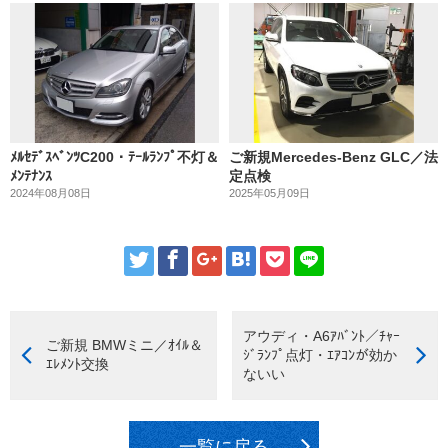
ﾒﾙｾﾃﾞｽﾍﾞﾝﾂC200・ﾃｰﾙﾗﾝﾌﾟ不灯＆
ご新規Mercedes-Benz GLC／法
ﾒﾝﾃﾅﾝｽ
定点検
2024年08月08日
2025年05月09日
アウディ・A6ｱﾊﾞﾝﾄ／ﾁｬｰ
ご新規 BMWミニ／ｵｲﾙ＆
ｼﾞﾗﾝﾌﾟ点灯・ｴｱｺﾝが効か
ｴﾚﾒﾝﾄ交換
ないい
一覧に戻る