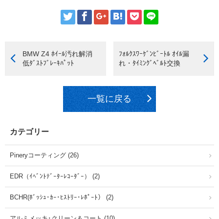
BMW Z4 ﾎｲｰﾙ汚れ解消
ﾌｫﾙｸｽﾜｰｹﾞﾝﾋﾞｰﾄﾙ ｵｲﾙ漏
低ﾀﾞｽﾄﾌﾞﾚｰｷﾊﾟｯﾄ
れ・ﾀｲﾐﾝｸﾞﾍﾞﾙﾄ交換
一覧に戻る
カテゴリー
Pineryコーティング (26)
EDR（ｲﾍﾞﾝﾄﾃﾞｰﾀｰﾚｺｰﾀﾞｰ） (2)
BCHR(ﾎﾞｯｼｭ･ｶｰ･ﾋｽﾄﾘｰ･ﾚﾎﾟｰﾄ） (2)
アルミメッキ･クリーン＆コート (10)