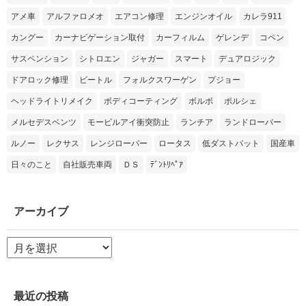
アメ車
アルファロメオ
エアコン修理
エンジンオイル
カレラ911
カングー
カーナビゲーション取付
カーフィルム
ゲレンデ
コペン
サスペンション
シトロエン
ジャガー
スマート
デュアロジック
ドアロック修理
ビートル
フォルクスワーゲン
プジョー
ヘッドライトリメイク
ボディコーティング
ボルボ
ポルシェ
メルセデスベンツ
モービルアイ衝突防止
ランチア
ランドローバー
ルノー
レクサス
レンジローバー
ロータス
低ダストパット
国産車
日々のこと
自社販売車両
ＤＳ
ﾃﾞﾝﾄﾘﾍﾟｱ
アーカイブ
ア
ー
カ
イ
ブ
最近の投稿