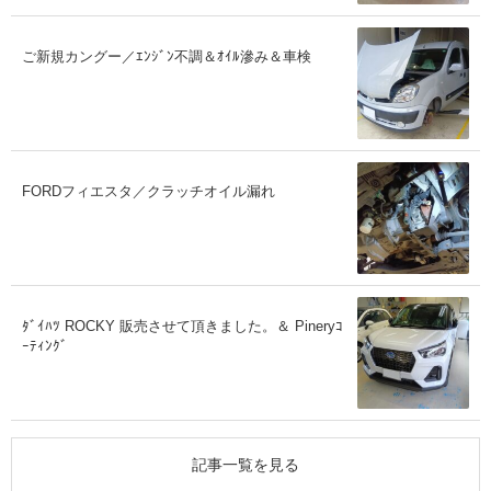
ご新規カングー／ｴﾝｼﾞﾝ不調＆ｵｲﾙ滲み＆車検
FORDフィエスタ／クラッチオイル漏れ
ﾀﾞｲﾊﾂ ROCKY 販売させて頂きました。＆ Pineryｺ
ｰﾃｨﾝｸﾞ
記事一覧を見る