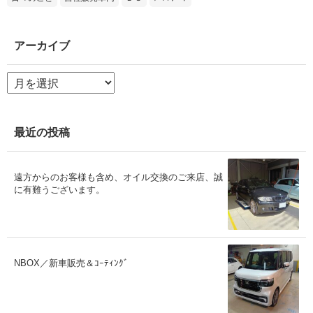
アーカイブ
ア
ー
カ
イ
ブ
最近の投稿
遠方からのお客様も含め、オイル交換のご来店、誠
に有難うございます。
NBOX／新車販売＆ｺｰﾃｨﾝｸﾞ