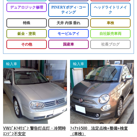
デュアロジック修理
PINERYボディ･コー
ヘッドライトリメイ
ティング
ク
特殊
天井 内張 垂れ
車検
鈑金・塗装
モービルアイ
自社販売車両
その他
国産車
社長ブログ
輸入車
輸入車
VWｺﾞﾙﾌ4ﾜｺﾞﾝ 警告灯点灯・冷間時
ﾌｨｱｯﾄ500 法定点検+整備+検査
ｴﾝｼﾞﾝ不安定
（車検）