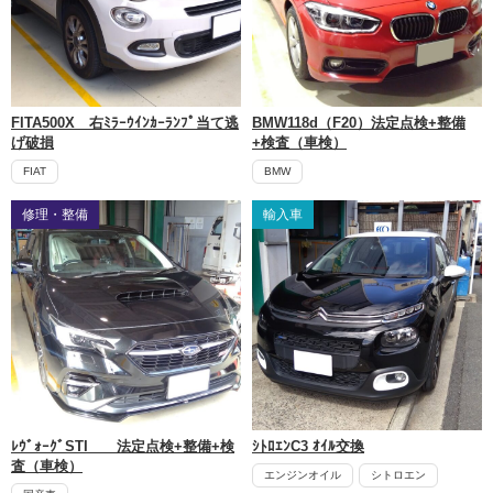
FITA500X 右ﾐﾗｰｳｲﾝｶｰﾗﾝﾌﾟ当て逃
BMW118d（F20）法定点検+整備
げ破損
+検査（車検）
FIAT
BMW
修理・整備
輸入車
ﾚｳﾞｫｰｸﾞSTI 法定点検+整備+検
ｼﾄﾛｴﾝC3 ｵｲﾙ交換
査（車検）
エンジンオイル
シトロエン