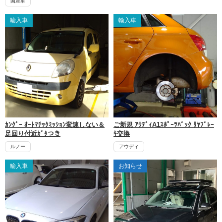
国産車
輸入車
輸入車
ｶﾝｸﾞｰ ｵｰﾄﾏﾁｯｸﾐｯｼｮﾝ変速しない＆
ご新規 ｱｳﾃﾞｨA1ｽﾎﾟｰﾂﾊﾞｯｸ ﾘﾔﾌﾞﾚｰ
足回り付近ｶﾞﾀつき
ｷ交換
ルノー
アウディ
輸入車
お知らせ