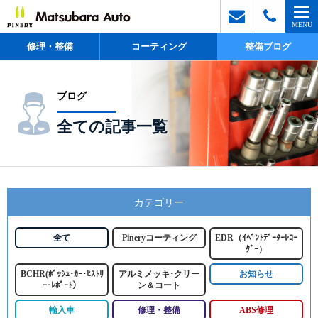
修理・整備
コーティング
整備ブログ
ブログ
全ての記事一覧
カテゴリー
全て
Pineryコーティング
EDR（ｲﾍﾞﾝﾄﾃﾞｰﾀｰﾚｺｰ
ﾀﾞｰ）
BCHR(ﾎﾞｯｼｭ･ｶｰ･ﾋｽﾄﾘ
アルミメッキ･クリー
お知らせ
ｰ･ﾚﾎﾟｰﾄ）
ン＆コート
輸入車
修理・整備
ABS修理