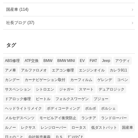
国産車 (114)
社長ブログ (37)
タグ
ABS修理
ATF交換
BMW
BMW MINI
EV
FIAT
Jeep
アウディ
アメ車
アルファロメオ
エアコン修理
エンジンオイル
カレラ911
カングー
カーナビゲーション取付
カーフィルム
ゲレンデ
コペン
サスペンション
シトロエン
ジャガー
スマート
デュアロジック
ドアロック修理
ビートル
フォルクスワーゲン
プジョー
ヘッドライトリメイク
ボディコーティング
ボルボ
ポルシェ
メルセデスベンツ
モービルアイ衝突防止
ランチア
ランドローバー
ルノー
レクサス
レンジローバー
ロータス
低ダストパット
国産車
日々のこと
自社販売車両
ＤＳ
ﾃﾞﾝﾄﾘﾍﾟｱ