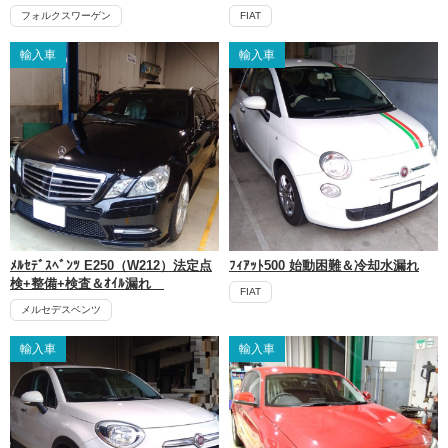
フォルクスワーゲン
FIAT
輸入車
輸入車
ﾒﾙｾﾃﾞｽﾍﾞﾝﾂ E250（W212）法定点
ﾌｨｱｯﾄ500 始動困難＆冷却水漏れ
検+整備+検査＆ｵｲﾙ漏れ
FIAT
メルセデスベンツ
輸入車
輸入車