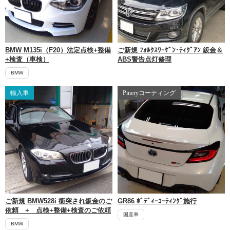
BMW M135i（F20）法定点検+整備
ご新規 ﾌｫﾙｸｽﾜｰｹﾞﾝ･ﾃｨｸﾞｱﾝ 鈑金＆
+検査（車検）
ABS警告点灯修理
BMW
輸入車
Pineryコーティング
ご新規 BMW528i 衝突され鈑金のご
GR86 ﾎﾞﾃﾞｨｰｺｰﾃｨﾝｸﾞ施行
依頼 + 点検+整備+検査のご依頼
国産車
BMW