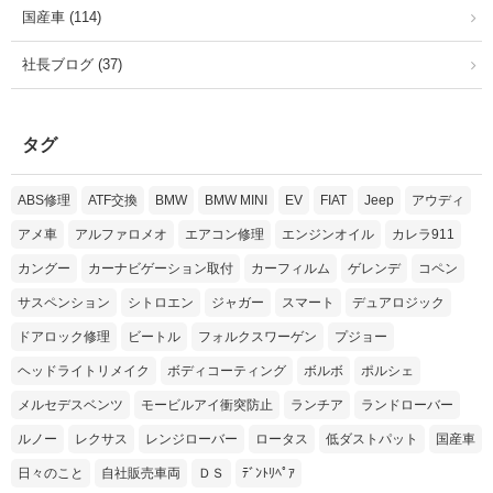
国産車 (114)
社長ブログ (37)
タグ
ABS修理
ATF交換
BMW
BMW MINI
EV
FIAT
Jeep
アウディ
アメ車
アルファロメオ
エアコン修理
エンジンオイル
カレラ911
カングー
カーナビゲーション取付
カーフィルム
ゲレンデ
コペン
サスペンション
シトロエン
ジャガー
スマート
デュアロジック
ドアロック修理
ビートル
フォルクスワーゲン
プジョー
ヘッドライトリメイク
ボディコーティング
ボルボ
ポルシェ
メルセデスベンツ
モービルアイ衝突防止
ランチア
ランドローバー
ルノー
レクサス
レンジローバー
ロータス
低ダストパット
国産車
日々のこと
自社販売車両
ＤＳ
ﾃﾞﾝﾄﾘﾍﾟｱ