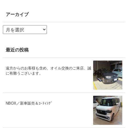
アーカイブ
ア
ー
カ
イ
ブ
最近の投稿
遠方からのお客様も含め、オイル交換のご来店、誠
に有難うございます。
NBOX／新車販売＆ｺｰﾃｨﾝｸﾞ