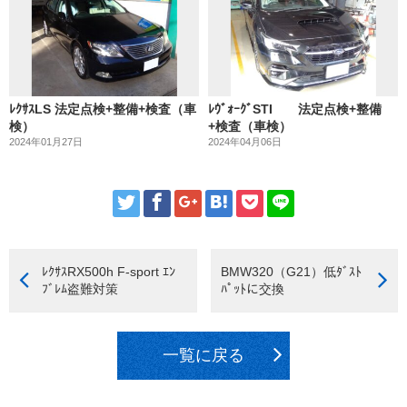
ﾚｸｻｽLS 法定点検+整備+検査（車
ﾚｳﾞｫｰｸﾞSTI 法定点検+整備
検）
+検査（車検）
2024年01月27日
2024年04月06日
ﾚｸｻｽRX500h F-sport ｴﾝ
BMW320（G21）低ﾀﾞｽﾄ
ﾌﾞﾚﾑ盗難対策
ﾊﾟｯﾄに交換
一覧に戻る