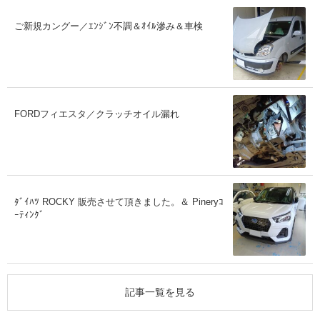
ご新規カングー／ｴﾝｼﾞﾝ不調＆ｵｲﾙ滲み＆車検
FORDフィエスタ／クラッチオイル漏れ
ﾀﾞｲﾊﾂ ROCKY 販売させて頂きました。＆ Pineryｺ
ｰﾃｨﾝｸﾞ
記事一覧を見る