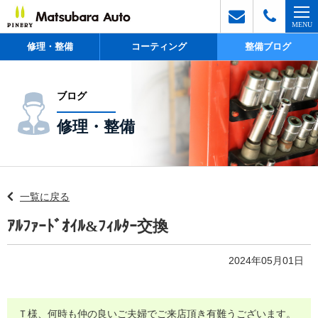
修理・整備
コーティング
整備ブログ
ブログ
修理・整備
一覧に戻る
ｱﾙﾌｧｰﾄﾞｵｲﾙ&ﾌｨﾙﾀｰ交換
2024年05月01日
Ｔ様、何時も仲の良いご夫婦でご来店頂き有難うございます。