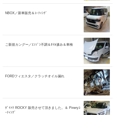
NBOX／新車販売＆ｺｰﾃｨﾝｸﾞ
ご新規カングー／ｴﾝｼﾞﾝ不調＆ｵｲﾙ滲み＆車検
FORDフィエスタ／クラッチオイル漏れ
ﾀﾞｲﾊﾂ ROCKY 販売させて頂きました。＆ Pineryｺ
ｰﾃｨﾝｸﾞ