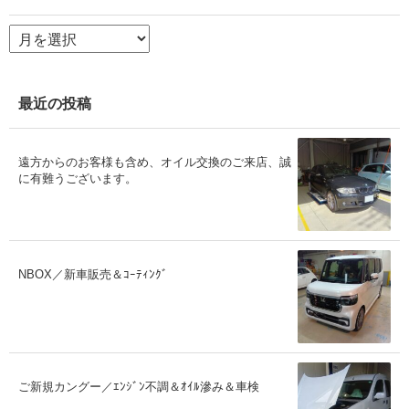
ア
ー
カ
イ
ブ
最近の投稿
遠方からのお客様も含め、オイル交換のご来店、誠
に有難うございます。
NBOX／新車販売＆ｺｰﾃｨﾝｸﾞ
ご新規カングー／ｴﾝｼﾞﾝ不調＆ｵｲﾙ滲み＆車検