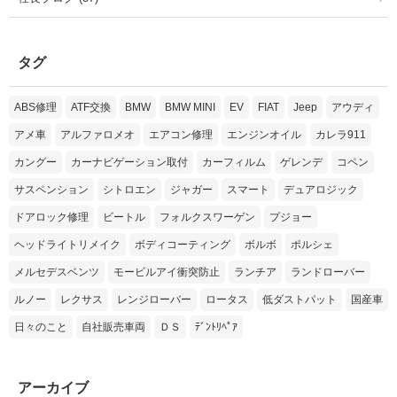
タグ
ABS修理
ATF交換
BMW
BMW MINI
EV
FIAT
Jeep
アウディ
アメ車
アルファロメオ
エアコン修理
エンジンオイル
カレラ911
カングー
カーナビゲーション取付
カーフィルム
ゲレンデ
コペン
サスペンション
シトロエン
ジャガー
スマート
デュアロジック
ドアロック修理
ビートル
フォルクスワーゲン
プジョー
ヘッドライトリメイク
ボディコーティング
ボルボ
ポルシェ
メルセデスベンツ
モービルアイ衝突防止
ランチア
ランドローバー
ルノー
レクサス
レンジローバー
ロータス
低ダストパット
国産車
日々のこと
自社販売車両
ＤＳ
ﾃﾞﾝﾄﾘﾍﾟｱ
アーカイブ