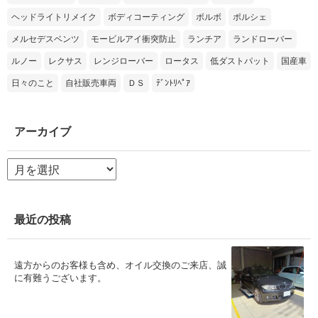
ヘッドライトリメイク
ボディコーティング
ボルボ
ポルシェ
メルセデスベンツ
モービルアイ衝突防止
ランチア
ランドローバー
ルノー
レクサス
レンジローバー
ロータス
低ダストパット
国産車
日々のこと
自社販売車両
ＤＳ
ﾃﾞﾝﾄﾘﾍﾟｱ
アーカイブ
ア
ー
カ
イ
ブ
最近の投稿
遠方からのお客様も含め、オイル交換のご来店、誠
に有難うございます。