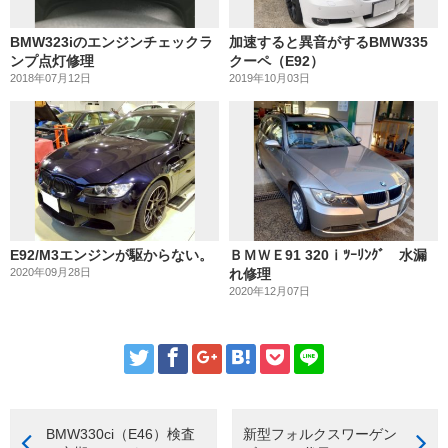
BMW323iのエンジンチェックラ
加速すると異音がするBMW335
ンプ点灯修理
クーペ（E92）
2018年07月12日
2019年10月03日
E92/M3エンジンが駆からない。
ＢＭＷＥ91 320ⅰﾂｰﾘﾝｸﾞ 水漏
2020年09月28日
れ修理
2020年12月07日
BMW330ci（E46）検査
新型フォルクスワーゲン