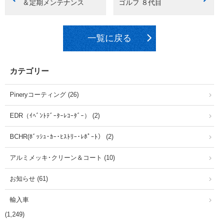
＆定期メンテナンス
ゴルフ ８代目
一覧に戻る
カテゴリー
Pineryコーティング (26)
EDR（ｲﾍﾞﾝﾄﾃﾞｰﾀｰﾚｺｰﾀﾞｰ） (2)
BCHR(ﾎﾞｯｼｭ･ｶｰ･ﾋｽﾄﾘｰ･ﾚﾎﾟｰﾄ） (2)
アルミメッキ･クリーン＆コート (10)
お知らせ (61)
輸入車
(1,249)