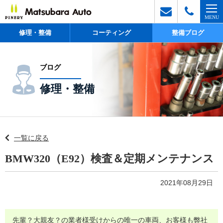
修理・整備
コーティング
整備ブログ
ブログ
修理・整備
一覧に戻る
BMW320（E92）検査＆定期メンテナンス
2021年08月29日
先輩？大親友？の業者様受けからの唯一の車両、お客様も弊社