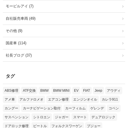
モービルアイ (7)
自社販売車両 (49)
その他 (9)
国産車 (114)
社長ブログ (37)
タグ
ABS修理
ATF交換
BMW
BMW MINI
EV
FIAT
Jeep
アウディ
アメ車
アルファロメオ
エアコン修理
エンジンオイル
カレラ911
カングー
カーナビゲーション取付
カーフィルム
ゲレンデ
コペン
サスペンション
シトロエン
ジャガー
スマート
デュアロジック
ドアロック修理
ビートル
フォルクスワーゲン
プジョー