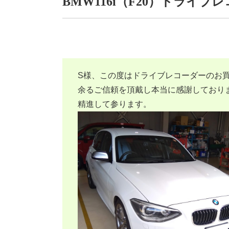
BMW116i（F20）ドライブ
S様、この度はドライブレコーダーのお
余るご信頼を頂戴し本当に感謝しており
精進して参ります。