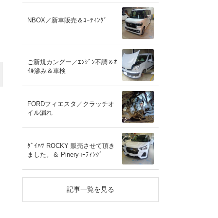
NBOX／新車販売＆ｺｰﾃｨﾝｸﾞ
ご新規カングー／ｴﾝｼﾞﾝ不調＆ｵ
ｲﾙ滲み＆車検
FORDフィエスタ／クラッチオ
イル漏れ
ﾀﾞｲﾊﾂ ROCKY 販売させて頂き
ました。＆ Pineryｺｰﾃｨﾝｸﾞ
記事一覧を見る