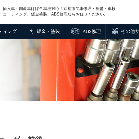
輸入車・国産車ほぼ全車種対応！京都市で車修理・整備・車検、
コーティング、鈑金塗装、ABS修理ならお任せください。
ティング
鈑金・塗装
ABS修理
その他