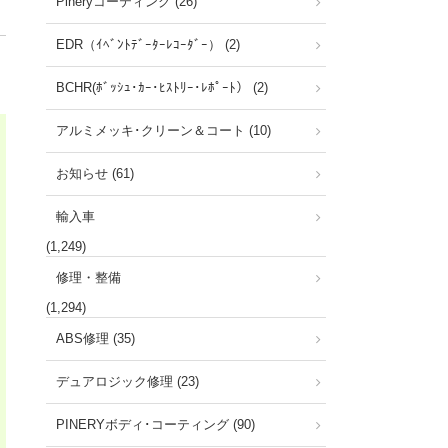
Pineryコーティング (26)
EDR（ｲﾍﾞﾝﾄﾃﾞｰﾀｰﾚｺｰﾀﾞｰ） (2)
BCHR(ﾎﾞｯｼｭ･ｶｰ･ﾋｽﾄﾘｰ･ﾚﾎﾟｰﾄ） (2)
アルミメッキ･クリーン＆コート (10)
お知らせ (61)
輸入車
(1,249)
修理・整備
(1,294)
ABS修理 (35)
デュアロジック修理 (23)
PINERYボディ･コーティング (90)