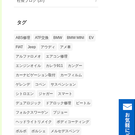
社長ブログ (37)
タグ
ABS修理
ATF交換
BMW
BMW MINI
EV
FIAT
Jeep
アウディ
アメ車
アルファロメオ
エアコン修理
エンジンオイル
カレラ911
カングー
カーナビゲーション取付
カーフィルム
ゲレンデ
コペン
サスペンション
シトロエン
ジャガー
スマート
デュアロジック
ドアロック修理
ビートル
フォルクスワーゲン
プジョー
ヘッドライトリメイク
ボディコーティング
ボルボ
ポルシェ
メルセデスベンツ