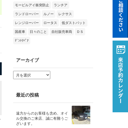
モービルアイ衝突防止
ランチア
ランドローバー
ルノー
レクサス
レンジローバー
ロータス
低ダストパット
国産車
日々のこと
自社販売車両
ＤＳ
ﾃﾞﾝﾄﾘﾍﾟｱ
アーカイブ
ア
ー
カ
イ
ブ
最近の投稿
遠方からのお客様も含め、オイ
ル交換のご来店、誠に有難うご
ナ
ざいます。