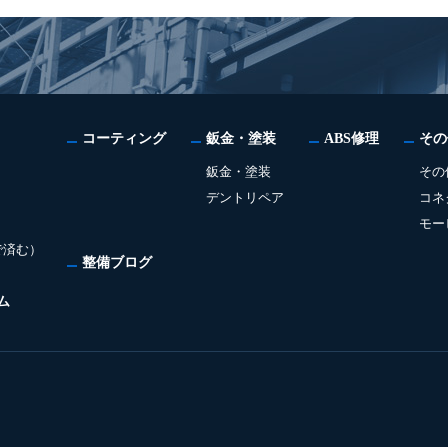
コーティング
鈑金・塗装
ABS修理
その
鈑金・塗装
その
デントリペア
コネ
モー
で済む）
整備ブログ
ム