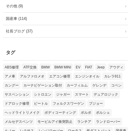
その他 (9)
国産車 (114)
社長ブログ (37)
タグ
ABS修理
ATF交換
BMW
BMW MINI
EV
FIAT
Jeep
アウディ
アメ車
アルファロメオ
エアコン修理
エンジンオイル
カレラ911
カングー
カーナビゲーション取付
カーフィルム
ゲレンデ
コペン
サスペンション
シトロエン
ジャガー
スマート
デュアロジック
ドアロック修理
ビートル
フォルクスワーゲン
プジョー
ヘッドライトリメイク
ボディコーティング
ボルボ
ポルシェ
メルセデスベンツ
モービルアイ衝突防止
ランチア
ランドローバー
ルノー
レクサス
レンジローバー
ロータス
低ダストパット
国産車