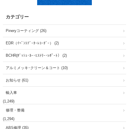
カテゴリー
Pineryコーティング (26)
EDR（ｲﾍﾞﾝﾄﾃﾞｰﾀｰﾚｺｰﾀﾞｰ） (2)
BCHR(ﾎﾞｯｼｭ･ｶｰ･ﾋｽﾄﾘｰ･ﾚﾎﾟｰﾄ） (2)
アルミメッキ･クリーン＆コート (10)
お知らせ (61)
輸入車
(1,249)
修理・整備
(1,294)
ABS修理 (35)