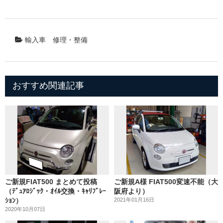
輸入車
修理・整備
おすすめ関連記事
ご新規FIAT500 まとめて投稿
ご新規A様 FIAT500変速不能（大
（ﾃﾞｭｱﾛｼﾞｯｸ・ｵｲﾙ交換・ｷｬﾘﾌﾞﾚｰ
阪府より）
ｼｮﾝ）
2021年01月16日
2020年10月07日