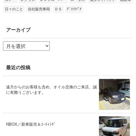
日々のこと
自社販売車両
ＤＳ
ﾃﾞﾝﾄﾘﾍﾟｱ
アーカイブ
ア
ー
カ
イ
ブ
最近の投稿
遠方からのお客様も含め、オイル交換のご来店、誠
に有難うございます。
NBOX／新車販売＆ｺｰﾃｨﾝｸﾞ