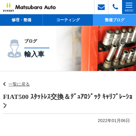
修理・整備
コーティング
整備ブログ
ブログ
輸入車
一覧に戻る
FIAT500 ｽﾀｯﾄﾚｽ交換＆ﾃﾞｭｱﾛｼﾞｯｸ ｷｬﾘﾌﾞﾚｰｼｮ
ﾝ
2022年01月06日