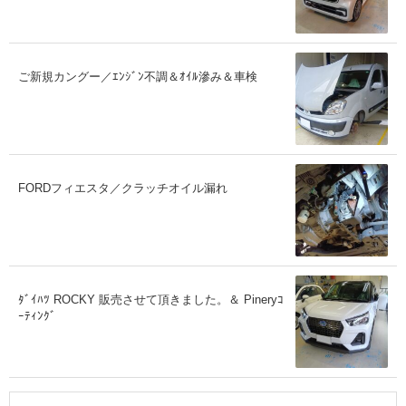
ご新規カングー／ｴﾝｼﾞﾝ不調＆ｵｲﾙ滲み＆車検
FORDフィエスタ／クラッチオイル漏れ
ﾀﾞｲﾊﾂ ROCKY 販売させて頂きました。＆ Pineryｺ
ｰﾃｨﾝｸﾞ