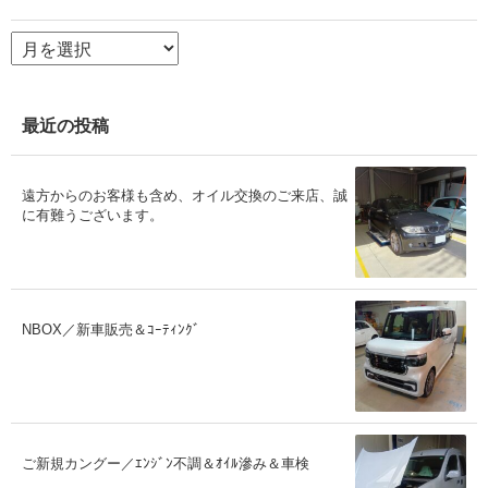
ア
ー
カ
イ
ブ
最近の投稿
遠方からのお客様も含め、オイル交換のご来店、誠
に有難うございます。
NBOX／新車販売＆ｺｰﾃｨﾝｸﾞ
ご新規カングー／ｴﾝｼﾞﾝ不調＆ｵｲﾙ滲み＆車検