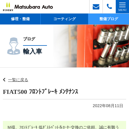
修理・整備
コーティング
整備ブログ
ブログ
輸入車
一覧に戻る
FIAT500 ﾌﾛﾝﾄﾌﾞﾚｰｷ ﾒﾝﾃﾅﾝｽ
2022年08月11日
Ｍ様、ﾌﾛﾝﾄﾌﾞﾚｰｷ 低ﾀﾞｽﾄﾊﾟｯﾄ＆ﾛｰﾀｰ交換のご依頼、誠に有難う