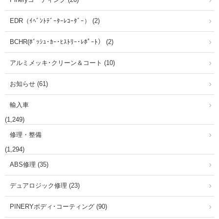
EDR（ｲﾍﾞﾝﾄﾃﾞｰﾀｰﾚｺｰﾀﾞｰ） (2)
BCHR(ﾎﾞｯｼｭ･ｶｰ･ﾋｽﾄﾘｰ･ﾚﾎﾟｰﾄ） (2)
アルミメッキ･クリーン＆コート (10)
お知らせ (61)
輸入車
(1,249)
修理・整備
(1,294)
ABS修理 (35)
デュアロジック修理 (23)
PINERYボディ･コーティング (90)