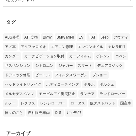
タグ
ABS修理
ATF交換
BMW
BMW MINI
EV
FIAT
Jeep
アウディ
アメ車
アルファロメオ
エアコン修理
エンジンオイル
カレラ911
カングー
カーナビゲーション取付
カーフィルム
ゲレンデ
コペン
サスペンション
シトロエン
ジャガー
スマート
デュアロジック
ドアロック修理
ビートル
フォルクスワーゲン
プジョー
ヘッドライトリメイク
ボディコーティング
ボルボ
ポルシェ
メルセデスベンツ
モービルアイ衝突防止
ランチア
ランドローバー
ルノー
レクサス
レンジローバー
ロータス
低ダストパット
国産車
日々のこと
自社販売車両
ＤＳ
ﾃﾞﾝﾄﾘﾍﾟｱ
アーカイブ