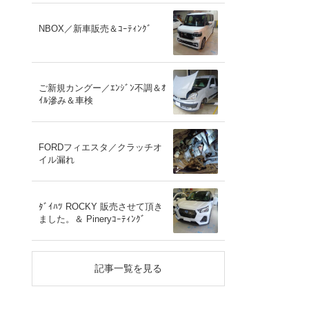
NBOX／新車販売＆ｺｰﾃｨﾝｸﾞ
ご新規カングー／ｴﾝｼﾞﾝ不調＆ｵ
ｲﾙ滲み＆車検
FORDフィエスタ／クラッチオ
イル漏れ
ﾀﾞｲﾊﾂ ROCKY 販売させて頂き
ました。＆ Pineryｺｰﾃｨﾝｸﾞ
記事一覧を見る