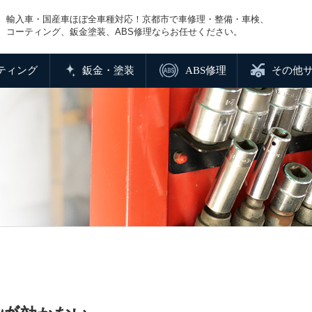
輸入車・国産車ほぼ全車種対応！京都市で車修理・整備・車検、
コーティング、鈑金塗装、ABS修理ならお任せください。
ティング
鈑金・塗装
ABS修理
その他