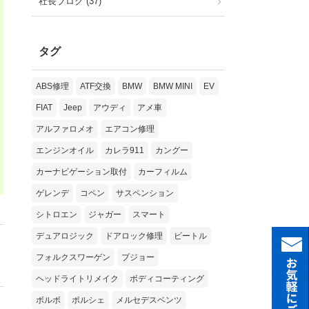
社長ブログ (37)
タグ
ABS修理
ATF交換
BMW
BMW MINI
EV
FIAT
Jeep
アウディ
アメ車
アルファロメオ
エアコン修理
エンジンオイル
カレラ911
カングー
カーナビゲーション取付
カーフィルム
ゲレンデ
コペン
サスペンション
シトロエン
ジャガー
スマート
デュアロジック
ドアロック修理
ビートル
フォルクスワーゲン
プジョー
ヘッドライトリメイク
ボディコーティング
ボルボ
ポルシェ
メルセデスベンツ