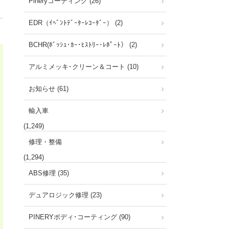
Pineryコーティング (26)
EDR（ｲﾍﾞﾝﾄﾃﾞｰﾀｰﾚｺｰﾀﾞｰ） (2)
BCHR(ﾎﾞｯｼｭ･ｶｰ･ﾋｽﾄﾘｰ･ﾚﾎﾟｰﾄ） (2)
アルミメッキ･クリーン＆コート (10)
お知らせ (61)
輸入車
(1,249)
修理・整備
(1,294)
ABS修理 (35)
デュアロジック修理 (23)
PINERYボディ･コーティング (90)