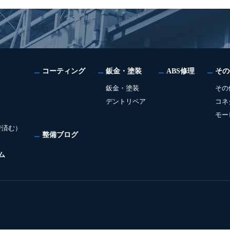
コーティング
鈑金・塗装
ABS修理
その
鈑金・塗装
その
デントリペア
コネ
モー
で済む）
整備ブログ
ム