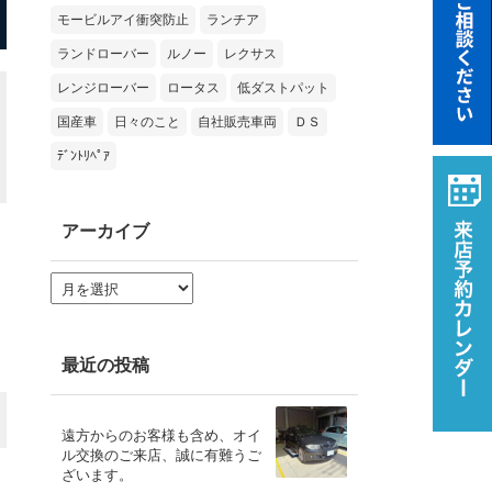
モービルアイ衝突防止
ランチア
ランドローバー
ルノー
レクサス
レンジローバー
ロータス
低ダストパット
国産車
日々のこと
自社販売車両
ＤＳ
ﾃﾞﾝﾄﾘﾍﾟｱ
アーカイブ
ア
ー
カ
イ
ブ
最近の投稿
遠方からのお客様も含め、オイ
ル交換のご来店、誠に有難うご
ざいます。