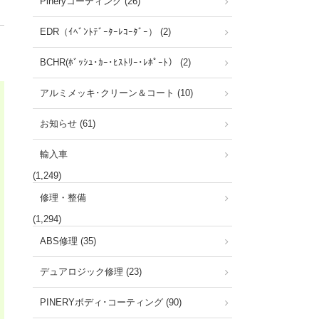
Pineryコーティング (26)
EDR（ｲﾍﾞﾝﾄﾃﾞｰﾀｰﾚｺｰﾀﾞｰ） (2)
BCHR(ﾎﾞｯｼｭ･ｶｰ･ﾋｽﾄﾘｰ･ﾚﾎﾟｰﾄ） (2)
アルミメッキ･クリーン＆コート (10)
お知らせ (61)
輸入車
(1,249)
修理・整備
(1,294)
ABS修理 (35)
デュアロジック修理 (23)
PINERYボディ･コーティング (90)