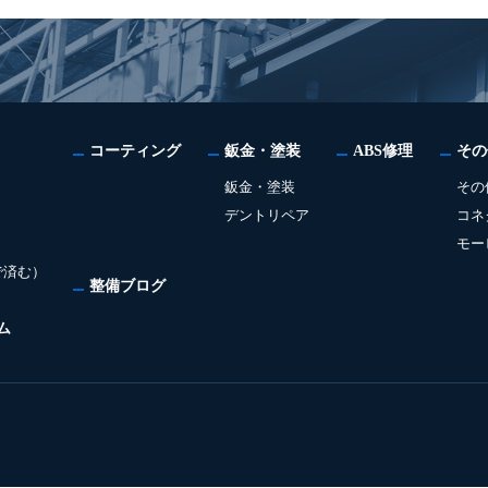
コーティング
鈑金・塗装
ABS修理
その
鈑金・塗装
その
デントリペア
コネ
モー
で済む）
整備ブログ
ム