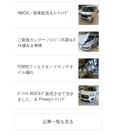
NBOX／新車販売＆ｺｰﾃｨﾝｸﾞ
ご新規カングー／ｴﾝｼﾞﾝ不調＆ｵ
ｲﾙ滲み＆車検
FORDフィエスタ／クラッチオ
イル漏れ
ﾀﾞｲﾊﾂ ROCKY 販売させて頂き
ました。＆ Pineryｺｰﾃｨﾝｸﾞ
記事一覧を見る