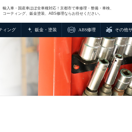
輸入車・国産車ほぼ全車種対応！京都市で車修理・整備・車検、
コーティング、鈑金塗装、ABS修理ならお任せください。
ティング
鈑金・塗装
ABS修理
その他