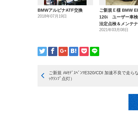
BMWアルピナATF交換
ご新規Ｅ様 BMW E
2018年07月19日
120i ユーザー車
法定点検＆メンテナ
2021年03月08日
ご新規 ﾒﾙｾﾃﾞｽﾍﾞﾝﾂE320/CDI 加速不良で走ら
ｯｸﾗﾝﾌﾟ点灯）