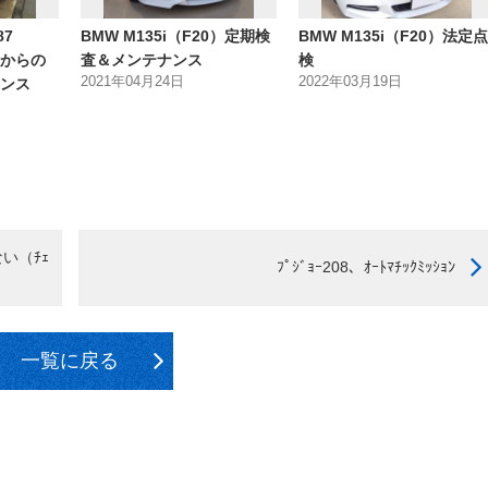
87
BMW M135i（F20）定期検
BMW M135i（F20）法定点
検からの
査＆メンテナンス
検
2021年04月24日
2022年03月19日
ンス
ない（ﾁｪ
ﾌﾟｼﾞｮｰ208、ｵｰﾄﾏﾁｯｸﾐｯｼｮﾝ
一覧に戻る