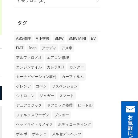
社長ブログ (37)
タグ
ABS修理
ATF交換
BMW
BMW MINI
EV
FIAT
Jeep
アウディ
アメ車
アルファロメオ
エアコン修理
エンジンオイル
カレラ911
カングー
カーナビゲーション取付
カーフィルム
ゲレンデ
コペン
サスペンション
シトロエン
ジャガー
スマート
デュアロジック
ドアロック修理
ビートル
フォルクスワーゲン
プジョー
ヘッドライトリメイク
ボディコーティング
ボルボ
ポルシェ
メルセデスベンツ