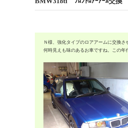
BMW318ti ﾌﾛﾝﾄﾛｱｰｱｰﾑ交換
Ｎ様、強化タイプのロアアームに交換さ
何時見えも味のあるお車ですね。この年