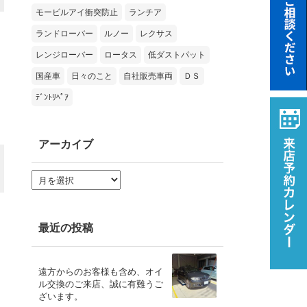
モービルアイ衝突防止
ランチア
ランドローバー
ルノー
レクサス
レンジローバー
ロータス
低ダストパット
国産車
日々のこと
自社販売車両
ＤＳ
ﾃﾞﾝﾄﾘﾍﾟｱ
アーカイブ
ア
ー
カ
イ
ブ
最近の投稿
遠方からのお客様も含め、オイ
ル交換のご来店、誠に有難うご
ざいます。