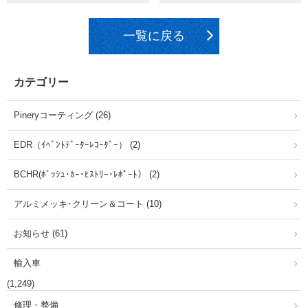
一覧に戻る
カテゴリー
Pineryコーティング (26)
EDR（ｲﾍﾞﾝﾄﾃﾞｰﾀｰﾚｺｰﾀﾞｰ） (2)
BCHR(ﾎﾞｯｼｭ･ｶｰ･ﾋｽﾄﾘｰ･ﾚﾎﾟｰﾄ） (2)
アルミメッキ･クリーン＆コート (10)
お知らせ (61)
輸入車
(1,249)
修理・整備