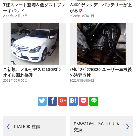
T様スマート整備＆低ダストブレ
W460ゲレンデ・バッテリーが上
ーキパッド
がる
2020年03月27日
2020年10月07日
ご新規、メルセデスＣ180ﾜｺﾞﾝ
ﾒﾙｾﾃﾞｽﾍﾞﾝﾂE320 ユーザー車検後
オイル漏れ修理
の法定点検
2021年05月30日
2022年08月06日
BMW318ti ﾌﾛﾝﾄﾛｱｰｱｰﾑ
FIAT500 整備
交換