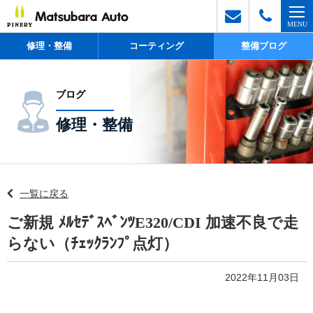
修理・整備
コーティング
整備ブログ
ブログ
修理・整備
一覧に戻る
ご新規 ﾒﾙｾﾃﾞｽﾍﾞﾝﾂE320/CDI 加速不良で走
らない（ﾁｪｯｸﾗﾝﾌﾟ点灯）
2022年11月03日