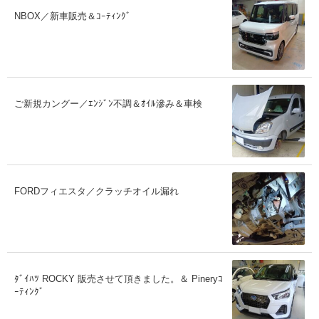
NBOX／新車販売＆ｺｰﾃｨﾝｸﾞ
ご新規カングー／ｴﾝｼﾞﾝ不調＆ｵｲﾙ滲み＆車検
FORDフィエスタ／クラッチオイル漏れ
ﾀﾞｲﾊﾂ ROCKY 販売させて頂きました。＆ Pineryｺ
ｰﾃｨﾝｸﾞ