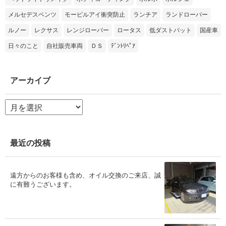
メルセデスベンツ
モービルアイ衝突防止
ランチア
ランドローバー
ルノー
レクサス
レンジローバー
ロータス
低ダストパット
国産車
日々のこと
自社販売車両
ＤＳ
ﾃﾞﾝﾄﾘﾍﾟｱ
アーカイブ
ア
ー
カ
イ
ブ
最近の投稿
遠方からのお客様も含め、オイル交換のご来店、誠
に有難うございます。