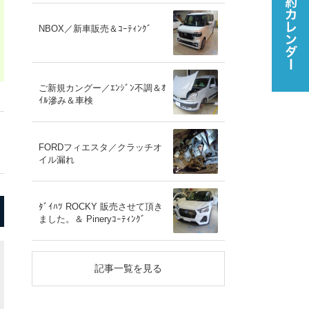
NBOX／新車販売＆ｺｰﾃｨﾝｸﾞ
ご新規カングー／ｴﾝｼﾞﾝ不調＆ｵ
ｲﾙ滲み＆車検
FORDフィエスタ／クラッチオ
イル漏れ
ﾀﾞｲﾊﾂ ROCKY 販売させて頂き
ました。＆ Pineryｺｰﾃｨﾝｸﾞ
記事一覧を見る