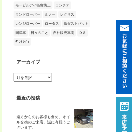
モービルアイ衝突防止
ランチア
ランドローバー
ルノー
レクサス
レンジローバー
ロータス
低ダストパット
国産車
日々のこと
自社販売車両
ＤＳ
ﾃﾞﾝﾄﾘﾍﾟｱ
アーカイブ
ア
ー
カ
イ
ブ
最近の投稿
遠方からのお客様も含め、オイ
ル交換のご来店、誠に有難うご
ざいます。