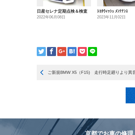
日産セレナ定期点検＆検査
ﾄﾖﾀｳｨｯｼｭ ﾒﾝﾃﾅﾝｽ
2022年06月08日
2023年11月02日
ご新規BMW X5（F15) 走行時足廻りより異
京都でお車の修理