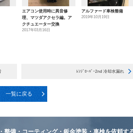
エアコン使用時に異音修
アルファード車検整備
2019年10月19日
理、マツダアクセラ編。ア
クチュエーター交換
2017年03月16日
音
ﾚﾝｼﾞﾛｰﾊﾞｰ2nd 冷却水漏れ
一覧に戻る
・整備・コーティング・鈑金塗装・車検を
依頼す