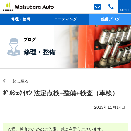
修理・整備
コーティング
整備ブログ
ブログ
修理・整備
一覧に戻る
ﾎﾟﾙｼｪｹｲﾏﾝ 法定点検+整備+検査（車検）
2023年11月14日
Ａ様、検査のためのご入庫、誠に有難うございます。