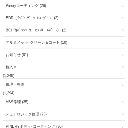
Pineryコーティング (26)
EDR（ｲﾍﾞﾝﾄﾃﾞｰﾀｰﾚｺｰﾀﾞｰ） (2)
BCHR(ﾎﾞｯｼｭ･ｶｰ･ﾋｽﾄﾘｰ･ﾚﾎﾟｰﾄ） (2)
アルミメッキ･クリーン＆コート (10)
お知らせ (61)
輸入車
(1,249)
修理・整備
(1,294)
ABS修理 (35)
デュアロジック修理 (23)
PINERYボディ･コーティング (90)