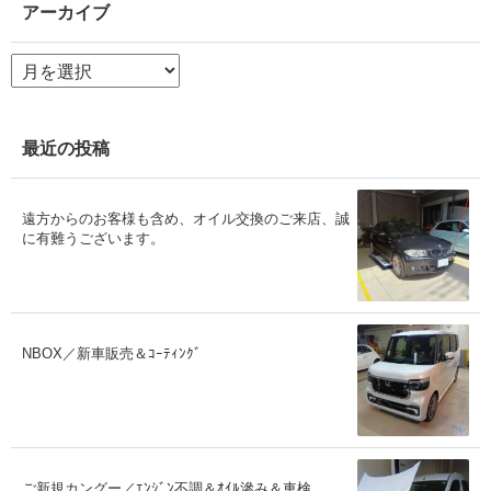
アーカイブ
ア
ー
カ
イ
ブ
最近の投稿
遠方からのお客様も含め、オイル交換のご来店、誠
に有難うございます。
NBOX／新車販売＆ｺｰﾃｨﾝｸﾞ
ご新規カングー／ｴﾝｼﾞﾝ不調＆ｵｲﾙ滲み＆車検