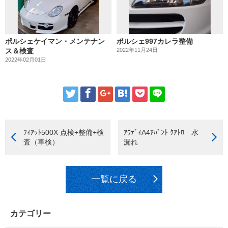
ポルシェケイマン・メンテナン
ポルシェ997カレラ整備
ス＆検査
2022年11月24日
2022年02月01日
ﾌｨｱｯﾄ500X 点検+整備+検
ｱｳﾃﾞｨA4ｱﾊﾞﾝﾄ ｸｱﾄﾛ 水
査（車検）
漏れ
一覧に戻る
カテゴリー