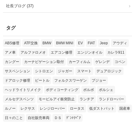
社長ブログ (37)
タグ
ABS修理
ATF交換
BMW
BMW MINI
EV
FIAT
Jeep
アウディ
アメ車
アルファロメオ
エアコン修理
エンジンオイル
カレラ911
カングー
カーナビゲーション取付
カーフィルム
ゲレンデ
コペン
サスペンション
シトロエン
ジャガー
スマート
デュアロジック
ドアロック修理
ビートル
フォルクスワーゲン
プジョー
ヘッドライトリメイク
ボディコーティング
ボルボ
ポルシェ
メルセデスベンツ
モービルアイ衝突防止
ランチア
ランドローバー
ルノー
レクサス
レンジローバー
ロータス
低ダストパット
国産車
日々のこと
自社販売車両
ＤＳ
ﾃﾞﾝﾄﾘﾍﾟｱ