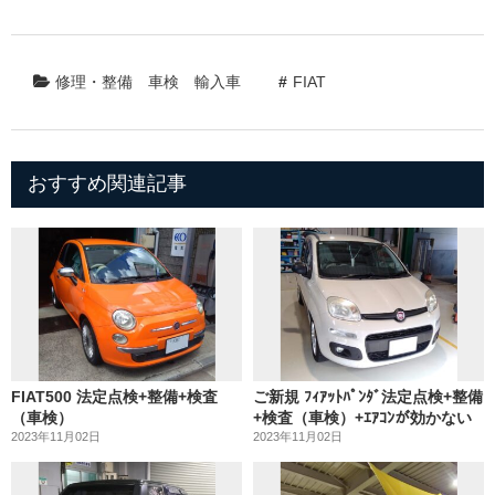
修理・整備
車検
輸入車
FIAT
おすすめ関連記事
FIAT500 法定点検+整備+検査
ご新規 ﾌｨｱｯﾄﾊﾟﾝﾀﾞ法定点検+整備
（車検）
+検査（車検）+ｴｱｺﾝが効かない
2023年11月02日
2023年11月02日