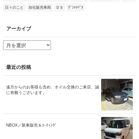
日々のこと
自社販売車両
ＤＳ
ﾃﾞﾝﾄﾘﾍﾟｱ
アーカイブ
ア
ー
カ
イ
ブ
最近の投稿
遠方からのお客様も含め、オイル交換のご来店、誠
に有難うございます。
NBOX／新車販売＆ｺｰﾃｨﾝｸﾞ