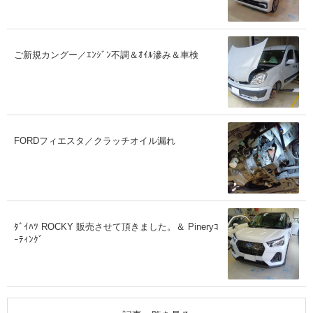
ご新規カングー／ｴﾝｼﾞﾝ不調＆ｵｲﾙ滲み＆車検
FORDフィエスタ／クラッチオイル漏れ
ﾀﾞｲﾊﾂ ROCKY 販売させて頂きました。＆ Pineryｺ
ｰﾃｨﾝｸﾞ