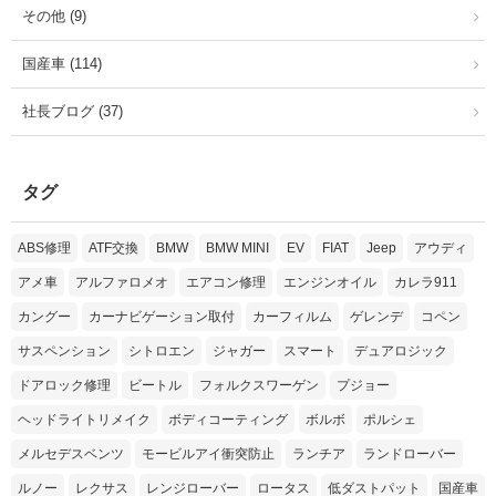
その他 (9)
国産車 (114)
社長ブログ (37)
タグ
ABS修理
ATF交換
BMW
BMW MINI
EV
FIAT
Jeep
アウディ
アメ車
アルファロメオ
エアコン修理
エンジンオイル
カレラ911
カングー
カーナビゲーション取付
カーフィルム
ゲレンデ
コペン
サスペンション
シトロエン
ジャガー
スマート
デュアロジック
ドアロック修理
ビートル
フォルクスワーゲン
プジョー
ヘッドライトリメイク
ボディコーティング
ボルボ
ポルシェ
メルセデスベンツ
モービルアイ衝突防止
ランチア
ランドローバー
ルノー
レクサス
レンジローバー
ロータス
低ダストパット
国産車