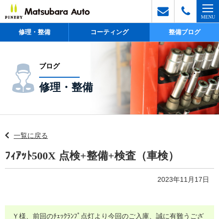
修理・整備
コーティング
整備ブログ
ブログ
修理・整備
一覧に戻る
ﾌｨｱｯﾄ500X 点検+整備+検査（車検）
2023年11月17日
Ｙ様、前回のﾁｪｯｸﾗﾝﾌﾟ点灯より今回のご入庫、誠に有難うござ