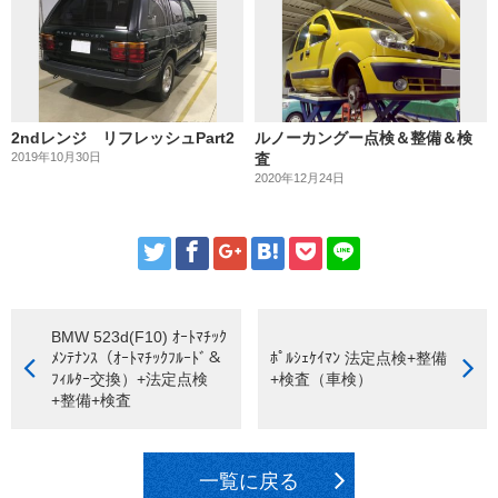
2ndレンジ リフレッシュPart2
ルノーカングー点検＆整備＆検
2019年10月30日
査
2020年12月24日
BMW 523d(F10) ｵｰﾄﾏﾁｯｸ
ﾒﾝﾃﾅﾝｽ（ｵｰﾄﾏﾁｯｸﾌﾙｰﾄﾞ＆
ﾎﾟﾙｼｪｹｲﾏﾝ 法定点検+整備
ﾌｨﾙﾀｰ交換）+法定点検
+検査（車検）
+整備+検査
一覧に戻る