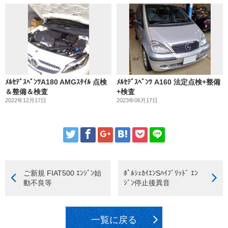
ﾒﾙｾﾃﾞｽﾍﾞﾝﾂA180 AMGｽﾀｲﾙ 点検
ﾒﾙｾﾃﾞｽﾍﾞﾝﾂ A160 法定点検+整備
＆整備＆検査
+検査
2022年12月17日
2023年06月17日
ご新規 FIAT500 ｴﾝｼﾞﾝ始
ﾎﾟﾙｼｪｶｲｴﾝSﾊｲﾌﾞﾘｯﾄﾞ ｴﾝ
動不良等
ｼﾞﾝ停止後異音
一覧に戻る