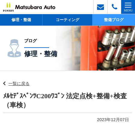
修理・整備
コーティング
整備ブログ
ブログ
修理・整備
一覧に戻る
ﾒﾙｾﾃﾞｽﾍﾞﾝﾂC200ﾜｺﾞﾝ 法定点検+整備+検査
（車検）
2023年12月07日