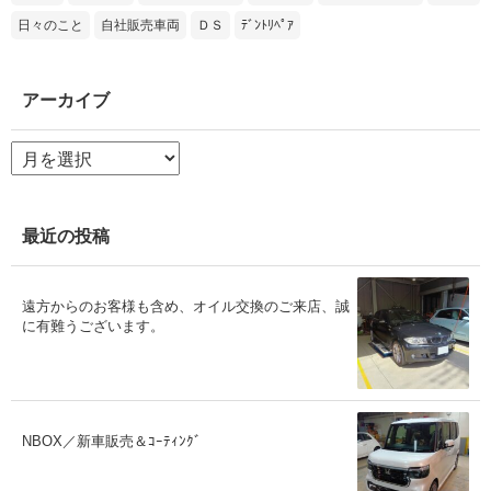
日々のこと
自社販売車両
ＤＳ
ﾃﾞﾝﾄﾘﾍﾟｱ
アーカイブ
ア
ー
カ
イ
ブ
最近の投稿
遠方からのお客様も含め、オイル交換のご来店、誠
に有難うございます。
NBOX／新車販売＆ｺｰﾃｨﾝｸﾞ