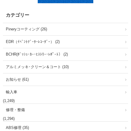
カテゴリー
Pineryコーティング (26)
EDR（ｲﾍﾞﾝﾄﾃﾞｰﾀｰﾚｺｰﾀﾞｰ） (2)
BCHR(ﾎﾞｯｼｭ･ｶｰ･ﾋｽﾄﾘｰ･ﾚﾎﾟｰﾄ） (2)
アルミメッキ･クリーン＆コート (10)
お知らせ (61)
輸入車
(1,249)
修理・整備
(1,294)
ABS修理 (35)