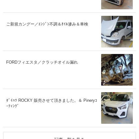
ご新規カングー／ｴﾝｼﾞﾝ不調＆ｵｲﾙ滲み＆車検
FORDフィエスタ／クラッチオイル漏れ
ﾀﾞｲﾊﾂ ROCKY 販売させて頂きました。＆ Pineryｺ
ｰﾃｨﾝｸﾞ