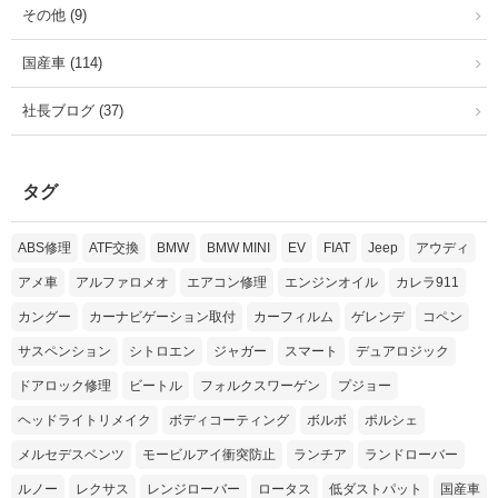
その他 (9)
国産車 (114)
社長ブログ (37)
タグ
ABS修理
ATF交換
BMW
BMW MINI
EV
FIAT
Jeep
アウディ
アメ車
アルファロメオ
エアコン修理
エンジンオイル
カレラ911
カングー
カーナビゲーション取付
カーフィルム
ゲレンデ
コペン
サスペンション
シトロエン
ジャガー
スマート
デュアロジック
ドアロック修理
ビートル
フォルクスワーゲン
プジョー
ヘッドライトリメイク
ボディコーティング
ボルボ
ポルシェ
メルセデスベンツ
モービルアイ衝突防止
ランチア
ランドローバー
ルノー
レクサス
レンジローバー
ロータス
低ダストパット
国産車