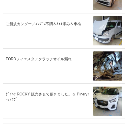
ご新規カングー／ｴﾝｼﾞﾝ不調＆ｵｲﾙ滲み＆車検
FORDフィエスタ／クラッチオイル漏れ
ﾀﾞｲﾊﾂ ROCKY 販売させて頂きました。＆ Pineryｺ
ｰﾃｨﾝｸﾞ