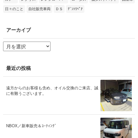
日々のこと
自社販売車両
ＤＳ
ﾃﾞﾝﾄﾘﾍﾟｱ
アーカイブ
ア
ー
カ
イ
ブ
最近の投稿
遠方からのお客様も含め、オイル交換のご来店、誠
に有難うございます。
NBOX／新車販売＆ｺｰﾃｨﾝｸﾞ