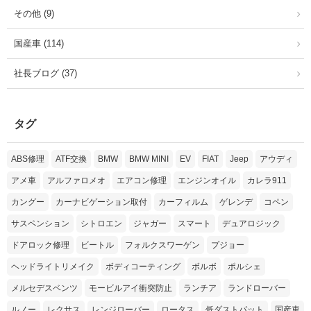
その他 (9)
国産車 (114)
社長ブログ (37)
タグ
ABS修理
ATF交換
BMW
BMW MINI
EV
FIAT
Jeep
アウディ
アメ車
アルファロメオ
エアコン修理
エンジンオイル
カレラ911
カングー
カーナビゲーション取付
カーフィルム
ゲレンデ
コペン
サスペンション
シトロエン
ジャガー
スマート
デュアロジック
ドアロック修理
ビートル
フォルクスワーゲン
プジョー
ヘッドライトリメイク
ボディコーティング
ボルボ
ポルシェ
メルセデスベンツ
モービルアイ衝突防止
ランチア
ランドローバー
ルノー
レクサス
レンジローバー
ロータス
低ダストパット
国産車