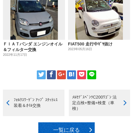
ＦＩＡＴパンダ エンジンオイル
FIAT500 走行中ｷﾞﾔ抜け
＆フィルター交換
2023年05月16日
2022年11月17日
ﾒﾙｾﾃﾞｽﾍﾞﾝﾂC200ﾜｺﾞﾝ 法
ﾌｫﾙｸｽﾜｰｹﾞﾝ ｱｯﾌﾟ ｽﾀｯﾄﾚｽ
定点検+整備+検査（車
装着＆ｵｲﾙ交換
検）
一覧に戻る