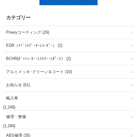
カテゴリー
Pineryコーティング (26)
EDR（ｲﾍﾞﾝﾄﾃﾞｰﾀｰﾚｺｰﾀﾞｰ） (2)
BCHR(ﾎﾞｯｼｭ･ｶｰ･ﾋｽﾄﾘｰ･ﾚﾎﾟｰﾄ） (2)
アルミメッキ･クリーン＆コート (10)
お知らせ (61)
輸入車
(1,249)
修理・整備
(1,294)
ABS修理 (35)