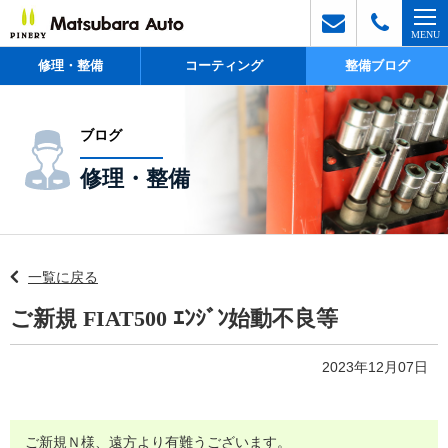
修理・整備
コーティング
整備ブログ
ブログ
修理・整備
一覧に戻る
ご新規 FIAT500 ｴﾝｼﾞﾝ始動不良等
2023年12月07日
ご新規Ｎ様、遠方より有難うございます。