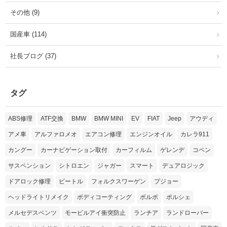
その他 (9)
国産車 (114)
社長ブログ (37)
タグ
ABS修理
ATF交換
BMW
BMW MINI
EV
FIAT
Jeep
アウディ
アメ車
アルファロメオ
エアコン修理
エンジンオイル
カレラ911
カングー
カーナビゲーション取付
カーフィルム
ゲレンデ
コペン
サスペンション
シトロエン
ジャガー
スマート
デュアロジック
ドアロック修理
ビートル
フォルクスワーゲン
プジョー
ヘッドライトリメイク
ボディコーティング
ボルボ
ポルシェ
メルセデスベンツ
モービルアイ衝突防止
ランチア
ランドローバー