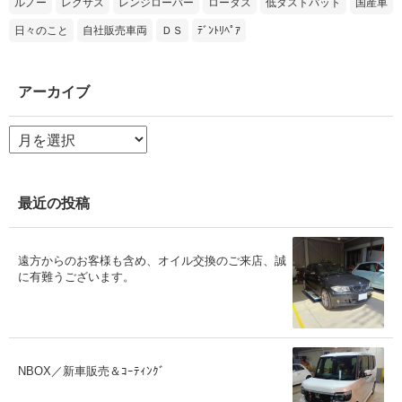
ルノー
レクサス
レンジローバー
ロータス
低ダストパット
国産車
日々のこと
自社販売車両
ＤＳ
ﾃﾞﾝﾄﾘﾍﾟｱ
アーカイブ
ア
ー
カ
イ
ブ
最近の投稿
遠方からのお客様も含め、オイル交換のご来店、誠
に有難うございます。
NBOX／新車販売＆ｺｰﾃｨﾝｸﾞ