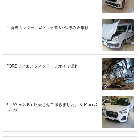
ご新規カングー／ｴﾝｼﾞﾝ不調＆ｵｲﾙ滲み＆車検
FORDフィエスタ／クラッチオイル漏れ
ﾀﾞｲﾊﾂ ROCKY 販売させて頂きました。＆ Pineryｺ
ｰﾃｨﾝｸﾞ