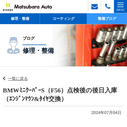
修理・整備
コーティング
整備ブログ
ブログ
修理・整備
一覧に戻る
BMWﾐﾆｸｰﾊﾟｰS（F56）点検後の後日入庫
（ｴﾝｼﾞﾝﾏｳﾝ&ﾀｲﾔ交換）
2024年07月04日