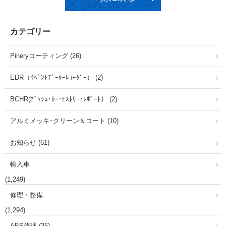
カテゴリー
Pineryコーティング (26)
EDR（ｲﾍﾞﾝﾄﾃﾞｰﾀｰﾚｺｰﾀﾞｰ） (2)
BCHR(ﾎﾞｯｼｭ･ｶｰ･ﾋｽﾄﾘｰ･ﾚﾎﾟｰﾄ） (2)
アルミメッキ･クリーン＆コート (10)
お知らせ (61)
輸入車
(1,249)
修理・整備
(1,294)
ABS修理 (35)