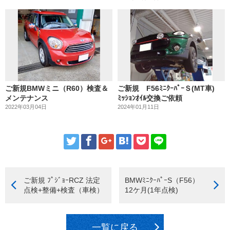
ご新規BMWミニ（R60）検査＆
ご新規 F56ﾐﾆｸｰﾊﾟｰＳ(MT車)
メンテナンス
ﾐｯｼｮﾝｵｲﾙ交換ご依頼
2022年03月04日
2024年01月11日
ご新規 ﾌﾟｼﾞｮｰRCZ 法定
BMWﾐﾆｸｰﾊﾟｰS（F56）
点検+整備+検査（車検）
12ケ月(1年点検)
一覧に戻る