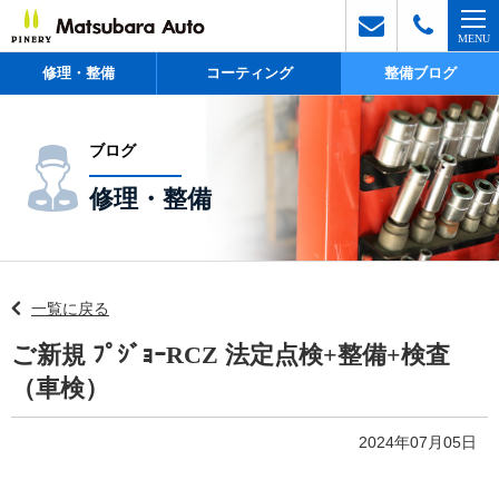
修理・整備
コーティング
整備ブログ
ブログ
修理・整備
一覧に戻る
ご新規 ﾌﾟｼﾞｮｰRCZ 法定点検+整備+検査
（車検）
2024年07月05日