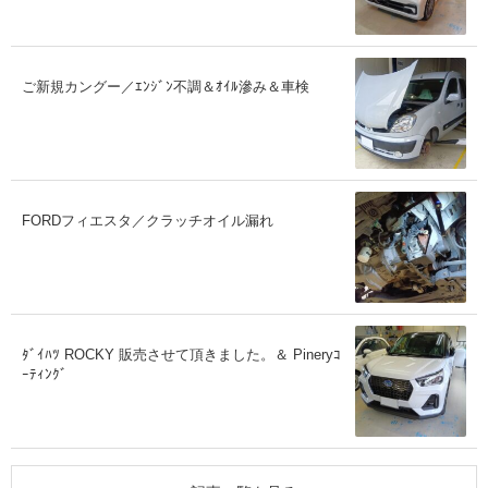
ご新規カングー／ｴﾝｼﾞﾝ不調＆ｵｲﾙ滲み＆車検
FORDフィエスタ／クラッチオイル漏れ
ﾀﾞｲﾊﾂ ROCKY 販売させて頂きました。＆ Pineryｺ
ｰﾃｨﾝｸﾞ