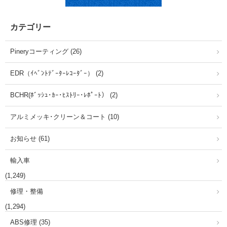
カテゴリー
Pineryコーティング (26)
EDR（ｲﾍﾞﾝﾄﾃﾞｰﾀｰﾚｺｰﾀﾞｰ） (2)
BCHR(ﾎﾞｯｼｭ･ｶｰ･ﾋｽﾄﾘｰ･ﾚﾎﾟｰﾄ） (2)
アルミメッキ･クリーン＆コート (10)
お知らせ (61)
輸入車
(1,249)
修理・整備
(1,294)
ABS修理 (35)