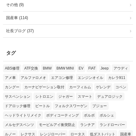
その他 (9)
国産車 (114)
社長ブログ (37)
タグ
ABS修理
ATF交換
BMW
BMW MINI
EV
FIAT
Jeep
アウディ
アメ車
アルファロメオ
エアコン修理
エンジンオイル
カレラ911
カングー
カーナビゲーション取付
カーフィルム
ゲレンデ
コペン
サスペンション
シトロエン
ジャガー
スマート
デュアロジック
ドアロック修理
ビートル
フォルクスワーゲン
プジョー
ヘッドライトリメイク
ボディコーティング
ボルボ
ポルシェ
メルセデスベンツ
モービルアイ衝突防止
ランチア
ランドローバー
ルノー
レクサス
レンジローバー
ロータス
低ダストパット
国産車