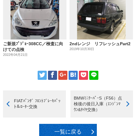
ご新規ﾌﾟｼﾞｮｰ308CC／検査に向
2ndレンジ リフレッシュPart2
けての点検
2019年10月30日
2022年04月21日
BMWﾐﾆｸｰﾊﾟｰS（F56）点
FIATﾊﾟﾝﾀﾞ ﾌﾛﾝﾄﾌﾞﾚｰｷﾊﾟｯ
検後の後日入庫（ｴﾝｼﾞﾝﾏ
ﾄ＆ﾛｰﾀｰ交換
ｳﾝ&ﾀｲﾔ交換）
一覧に戻る