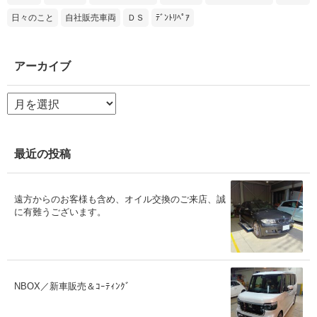
日々のこと
自社販売車両
ＤＳ
ﾃﾞﾝﾄﾘﾍﾟｱ
アーカイブ
ア
ー
カ
イ
ブ
最近の投稿
遠方からのお客様も含め、オイル交換のご来店、誠
に有難うございます。
NBOX／新車販売＆ｺｰﾃｨﾝｸﾞ