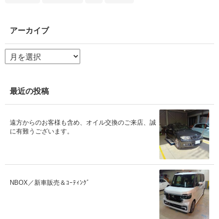
アーカイブ
ア
ー
カ
イ
ブ
最近の投稿
遠方からのお客様も含め、オイル交換のご来店、誠
に有難うございます。
NBOX／新車販売＆ｺｰﾃｨﾝｸﾞ