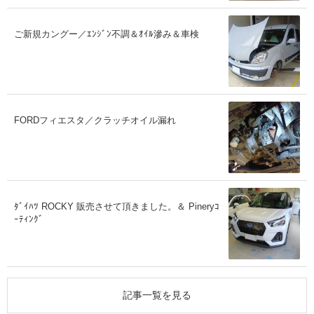
ご新規カングー／ｴﾝｼﾞﾝ不調＆ｵｲﾙ滲み＆車検
FORDフィエスタ／クラッチオイル漏れ
ﾀﾞｲﾊﾂ ROCKY 販売させて頂きました。＆ Pineryｺ
ｰﾃｨﾝｸﾞ
記事一覧を見る