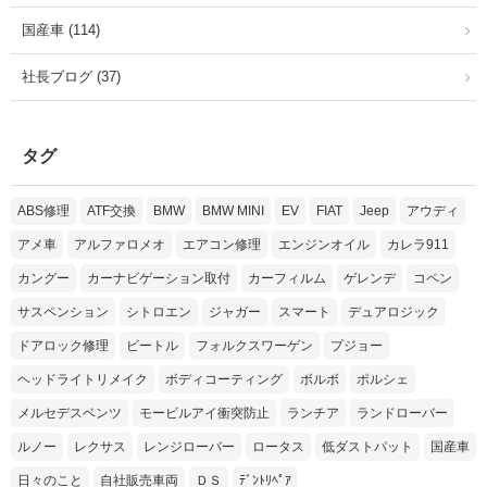
国産車 (114)
社長ブログ (37)
タグ
ABS修理
ATF交換
BMW
BMW MINI
EV
FIAT
Jeep
アウディ
アメ車
アルファロメオ
エアコン修理
エンジンオイル
カレラ911
カングー
カーナビゲーション取付
カーフィルム
ゲレンデ
コペン
サスペンション
シトロエン
ジャガー
スマート
デュアロジック
ドアロック修理
ビートル
フォルクスワーゲン
プジョー
ヘッドライトリメイク
ボディコーティング
ボルボ
ポルシェ
メルセデスベンツ
モービルアイ衝突防止
ランチア
ランドローバー
ルノー
レクサス
レンジローバー
ロータス
低ダストパット
国産車
日々のこと
自社販売車両
ＤＳ
ﾃﾞﾝﾄﾘﾍﾟｱ