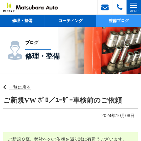
修理・整備
コーティング
整備ブログ
ブログ
修理・整備
一覧に戻る
ご新規VW ﾎﾟﾛ／ﾕｰｻﾞｰ車検前のご依頼
2024年10月08日
ご新規Ｏ様、弊社へのご依頼を賜り誠に有難うございます。