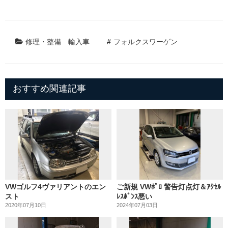
修理・整備
輸入車
フォルクスワーゲン
おすすめ関連記事
VWゴルフ4ヴァリアントのエン
ご新規 VWﾎﾟﾛ 警告灯点灯＆ｱｸｾﾙ
スト
ﾚｽﾎﾟﾝｽ悪い
2020年07月10日
2024年07月03日