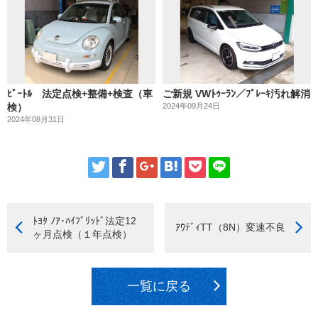
ﾋﾞｰﾄﾙ 法定点検+整備+検査（車
ご新規 VWﾄｩｰﾗﾝ／ﾌﾞﾚｰｷ汚れ解消
検）
2024年09月24日
2024年08月31日
ﾄﾖﾀ ﾉｱ･ﾊｲﾌﾞﾘｯﾄﾞ法定12
ｱｳﾃﾞｨTT（8N）変速不良
ヶ月点検（１年点検）
一覧に戻る