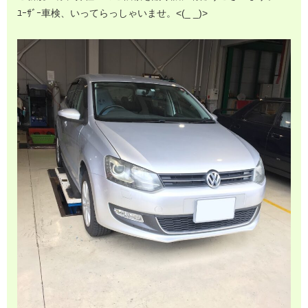
ﾕｰｻﾞｰ車検、いってらっしゃいませ。<(_ _)>