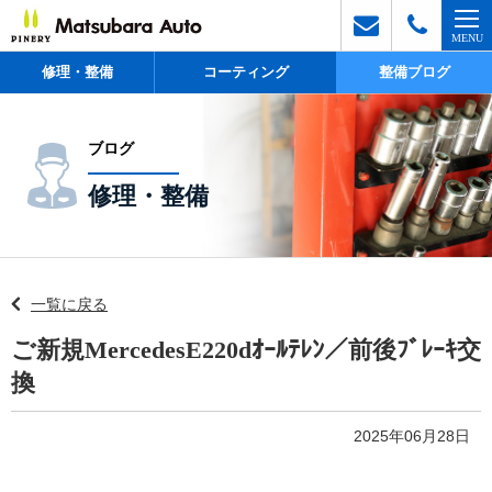
修理・整備
コーティング
整備ブログ
ブログ
修理・整備
一覧に戻る
ご新規MercedesE220dｵｰﾙﾃﾚﾝ／前後ﾌﾞﾚｰｷ交
換
2025年06月28日