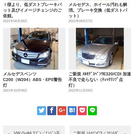
Ｉ様より、低ダストブレーキパ
メルセデス、ホイール汚れも解
ット及びイメージチェンジのご
消。ブレーキ交換（低ダストパ
依頼。
ット）
2021年06月28日
2021年08月27日
メルセデスベンツ
ご新規 ﾒﾙｾﾃﾞｽﾍﾞﾝﾂE320/CDI 加速
C200（W204）ABS・EPS警告
不良で走らない（ﾁｪｯｸﾗﾝﾌﾟ点
灯
灯）
2021年10月09日
2022年11月03日
VW Golf4 ﾜｺﾞﾝ／ｴﾝｼﾞﾝ不
ご新規 ｼﾄﾛｴﾝC3／ﾌﾛﾝﾄｶﾞ