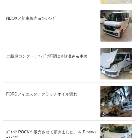
NBOX／新車販売＆ｺｰﾃｨﾝｸﾞ
ご新規カングー／ｴﾝｼﾞﾝ不調＆ｵｲﾙ滲み＆車検
FORDフィエスタ／クラッチオイル漏れ
ﾀﾞｲﾊﾂ ROCKY 販売させて頂きました。＆ Pineryｺ
ｰﾃｨﾝｸﾞ