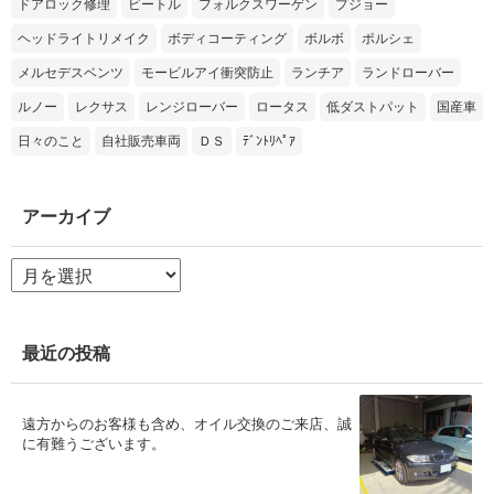
ドアロック修理
ビートル
フォルクスワーゲン
プジョー
ヘッドライトリメイク
ボディコーティング
ボルボ
ポルシェ
メルセデスベンツ
モービルアイ衝突防止
ランチア
ランドローバー
ルノー
レクサス
レンジローバー
ロータス
低ダストパット
国産車
日々のこと
自社販売車両
ＤＳ
ﾃﾞﾝﾄﾘﾍﾟｱ
アーカイブ
ア
ー
カ
イ
ブ
最近の投稿
遠方からのお客様も含め、オイル交換のご来店、誠
に有難うございます。