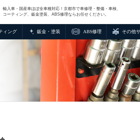
輸入車・国産車ほぼ全車種対応！京都市で車修理・整備・車検、
コーティング、鈑金塗装、ABS修理ならお任せください。
ティング
鈑金・塗装
ABS修理
その他