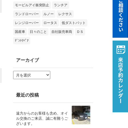
モービルアイ衝突防止
ランチア
ランドローバー
ルノー
レクサス
レンジローバー
ロータス
低ダストパット
国産車
日々のこと
自社販売車両
ＤＳ
ﾃﾞﾝﾄﾘﾍﾟｱ
アーカイブ
ア
ー
カ
イ
ブ
最近の投稿
遠方からのお客様も含め、オイ
ル交換のご来店、誠に有難うご
ざいます。