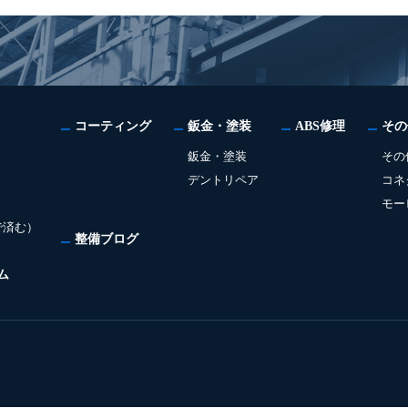
コーティング
鈑金・塗装
ABS修理
その
鈑金・塗装
その
デントリペア
コネ
モー
で済む）
整備ブログ
ム