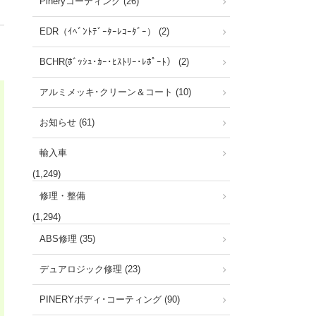
Pineryコーティング (26)
EDR（ｲﾍﾞﾝﾄﾃﾞｰﾀｰﾚｺｰﾀﾞｰ） (2)
BCHR(ﾎﾞｯｼｭ･ｶｰ･ﾋｽﾄﾘｰ･ﾚﾎﾟｰﾄ） (2)
アルミメッキ･クリーン＆コート (10)
お知らせ (61)
輸入車
(1,249)
修理・整備
(1,294)
ABS修理 (35)
デュアロジック修理 (23)
PINERYボディ･コーティング (90)