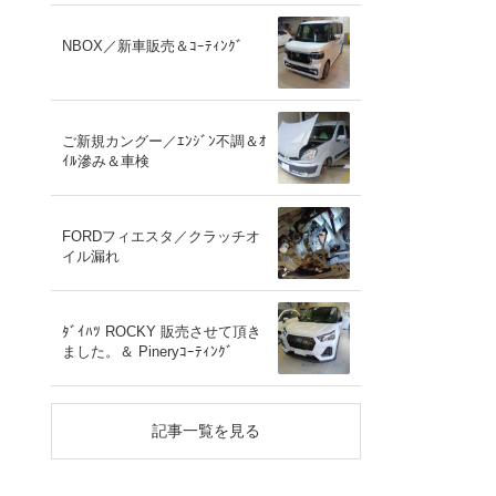
NBOX／新車販売＆ｺｰﾃｨﾝｸﾞ
ご新規カングー／ｴﾝｼﾞﾝ不調＆ｵ
ｲﾙ滲み＆車検
FORDフィエスタ／クラッチオ
イル漏れ
ﾀﾞｲﾊﾂ ROCKY 販売させて頂き
ました。＆ Pineryｺｰﾃｨﾝｸﾞ
記事一覧を見る