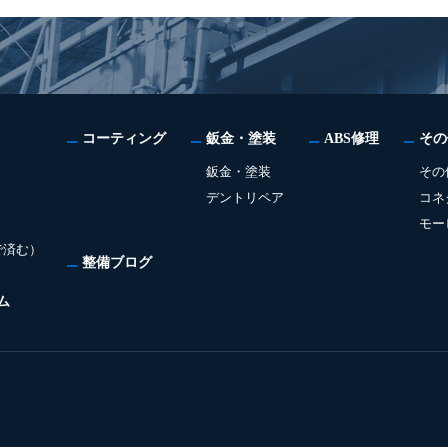
コーティング
鈑金・塗装
ABS修理
その
鈑金・塗装
その
デントリペア
コネ
モー
で済む）
整備ブログ
ム