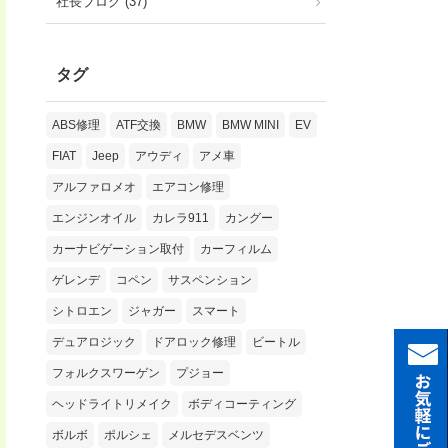
社長ブログ (37)
タグ
ABS修理
ATF交換
BMW
BMW MINI
EV
FIAT
Jeep
アウディ
アメ車
アルファロメオ
エアコン修理
エンジンオイル
カレラ911
カングー
カーナビゲーション取付
カーフィルム
ゲレンデ
コペン
サスペンション
シトロエン
ジャガー
スマート
デュアロジック
ドアロック修理
ビートル
フォルクスワーゲン
プジョー
ヘッドライトリメイク
ボディコーティング
ボルボ
ポルシェ
メルセデスベンツ