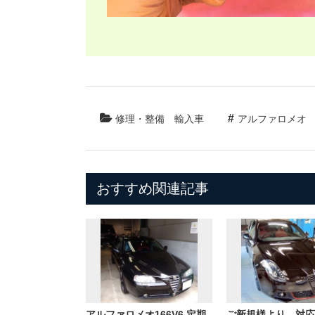
修理・整備
輸入車
アルファロメオ
おすすめ関連記事
アルファロメオ166V6 定期
ご新規様より、対応