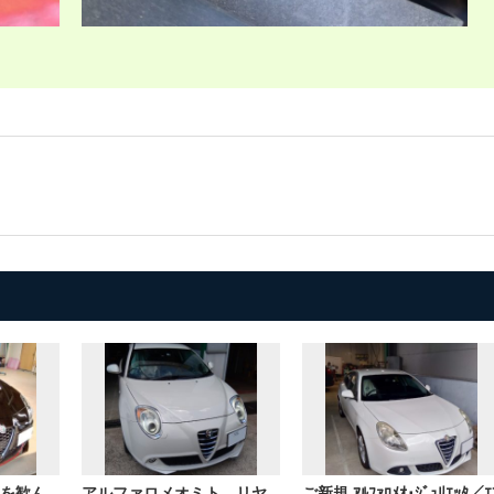
を歓ん
アルファロメオミト、リヤ
ご新規 ｱﾙﾌｧﾛﾒｵ･ｼﾞｭﾘｴｯﾀ／ｴ