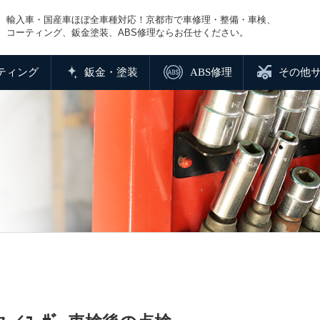
輸入車・国産車ほぼ全車種対応！京都市で車修理・整備・車検、
コーティング、鈑金塗装、ABS修理ならお任せください。
ティング
鈑金・塗装
ABS修理
その他