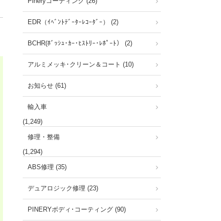
Pineryコーティング (26)
EDR（ｲﾍﾞﾝﾄﾃﾞｰﾀｰﾚｺｰﾀﾞｰ） (2)
BCHR(ﾎﾞｯｼｭ･ｶｰ･ﾋｽﾄﾘｰ･ﾚﾎﾟｰﾄ） (2)
アルミメッキ･クリーン＆コート (10)
お知らせ (61)
輸入車
(1,249)
修理・整備
(1,294)
ABS修理 (35)
デュアロジック修理 (23)
PINERYボディ･コーティング (90)