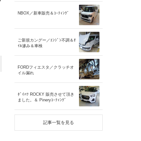
NBOX／新車販売＆ｺｰﾃｨﾝｸﾞ
ご新規カングー／ｴﾝｼﾞﾝ不調＆ｵ
ｲﾙ滲み＆車検
FORDフィエスタ／クラッチオ
イル漏れ
ﾀﾞｲﾊﾂ ROCKY 販売させて頂き
ました。＆ Pineryｺｰﾃｨﾝｸﾞ
記事一覧を見る