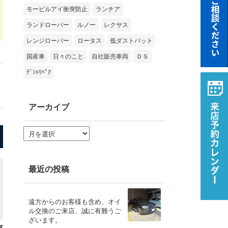
モービルアイ衝突防止
ランチア
ランドローバー
ルノー
レクサス
レンジローバー
ロータス
低ダストパット
国産車
日々のこと
自社販売車両
ＤＳ
ﾃﾞﾝﾄﾘﾍﾟｱ
アーカイブ
ア
ー
カ
イ
ブ
最近の投稿
遠方からのお客様も含め、オイ
ル交換のご来店、誠に有難うご
ざいます。
ｱ