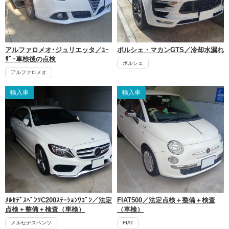
アルファロメオ･ジュリエッタ／ﾕｰ
ポルシェ・マカンGTS／冷却水漏れ
ｻﾞｰ車検後の点検
ポルシェ
アルファロメオ
輸入車
輸入車
ﾒﾙｾﾃﾞｽﾍﾞﾝﾂC200ｽﾃｰｼｮﾝﾜｺﾞﾝ／法定
FIAT500／法定点検＋整備＋検査
点検＋整備＋検査（車検）
（車検）
メルセデスベンツ
FIAT