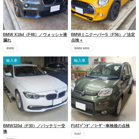
BMW X18d（F48）／ウォッシャ液
BMWミニクーパーS（F56）／法定
漏れ
点検＋
BMW
BMW MINI
輸入車
輸入車
BMW320d（F30）／バッテリー交
FIATﾊﾟﾝﾀﾞ／ﾕｰｻﾞｰ車検後の点検
換
FIAT