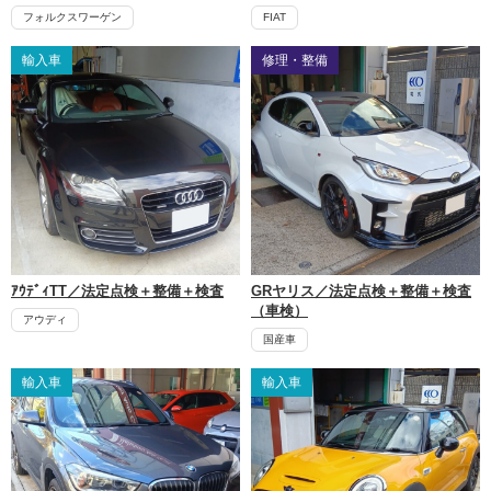
フォルクスワーゲン
FIAT
輸入車
修理・整備
ｱｳﾃﾞｨTT／法定点検＋整備＋検査
GRヤリス／法定点検＋整備＋検査
（車検）
アウディ
国産車
輸入車
輸入車