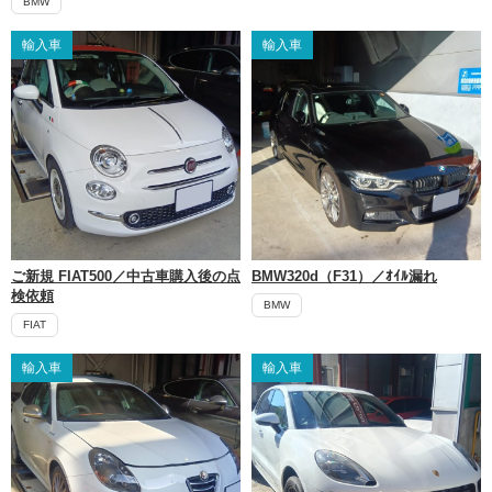
BMW
輸入車
輸入車
ご新規 FIAT500／中古車購入後の点
BMW320d（F31）／ｵｲﾙ漏れ
検依頼
BMW
FIAT
輸入車
輸入車