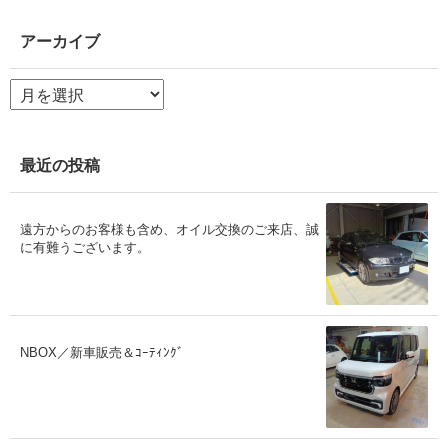
アーカイブ
ア
ー
カ
イ
ブ
最近の投稿
遠方からのお客様も含め、オイル交換のご来店、誠
に有難うございます。
NBOX／新車販売＆ｺｰﾃｨﾝｸﾞ