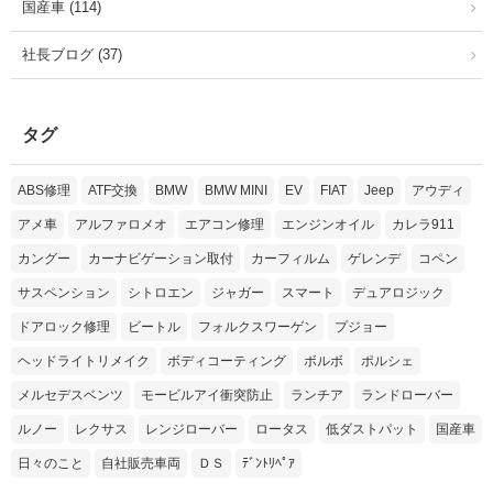
国産車 (114)
社長ブログ (37)
タグ
ABS修理
ATF交換
BMW
BMW MINI
EV
FIAT
Jeep
アウディ
アメ車
アルファロメオ
エアコン修理
エンジンオイル
カレラ911
カングー
カーナビゲーション取付
カーフィルム
ゲレンデ
コペン
サスペンション
シトロエン
ジャガー
スマート
デュアロジック
ドアロック修理
ビートル
フォルクスワーゲン
プジョー
ヘッドライトリメイク
ボディコーティング
ボルボ
ポルシェ
メルセデスベンツ
モービルアイ衝突防止
ランチア
ランドローバー
ルノー
レクサス
レンジローバー
ロータス
低ダストパット
国産車
日々のこと
自社販売車両
ＤＳ
ﾃﾞﾝﾄﾘﾍﾟｱ