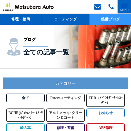
修理・整備
コーティング
整備ブログ
ブログ
全ての記事一覧
カテゴリー
全て
Pineryコーティング
EDR（ｲﾍﾞﾝﾄﾃﾞｰﾀｰﾚｺｰ
ﾀﾞｰ）
BCHR(ﾎﾞｯｼｭ･ｶｰ･ﾋｽﾄﾘ
アルミメッキ･クリー
お知らせ
ｰ･ﾚﾎﾟｰﾄ）
ン＆コート
輸入車
修理・整備
ABS修理