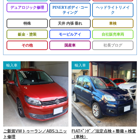
デュアロジック修理
PINERYボディ･コー
ヘッドライトリメイ
ティング
ク
特殊
天井 内張 垂れ
車検
鈑金・塗装
モービルアイ
自社販売車両
その他
国産車
社長ブログ
輸入車
輸入車
ご新規VWトゥーラン／ABSユニッ
FIATﾊﾟﾝﾀﾞ／法定点検＋整備＋検査
ト修理
（車検）