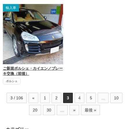
輸入車
ご新規ポルシェ・カイエン／ブレー
キ交換（前後）
ポルシェ
3 / 106
«
1
2
3
4
5
...
10
20
30
...
»
最後 »