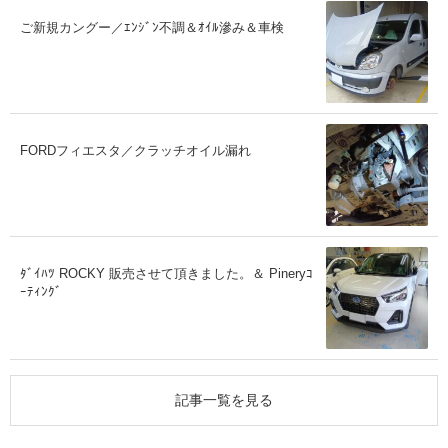
ご新規カングー／ｴﾝｼﾞﾝ不調＆ｵｲﾙ滲み＆車検
FORDフィエスタ／クラッチオイル漏れ
ﾀﾞｲﾊﾂ ROCKY 販売させて頂きました。＆ Pineryｺ
ｰﾃｨﾝｸﾞ
記事一覧を見る