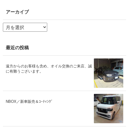
アーカイブ
ア
ー
カ
イ
ブ
最近の投稿
遠方からのお客様も含め、オイル交換のご来店、誠
に有難うございます。
NBOX／新車販売＆ｺｰﾃｨﾝｸﾞ