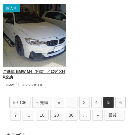
輸入車
ご新規 BMW M4（F82）／ｴﾝｼﾞﾝｵｲ
ﾙ交換
BMW
エンジンオイル
5 / 106
« 先頭
«
...
3
4
5
6
7
...
10
20
30
...
»
最後 »