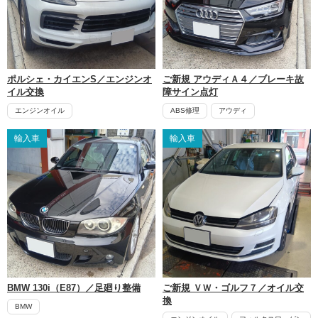
ポルシェ・カイエンS／エンジンオ
ご新規 アウディＡ４／ブレーキ故
イル交換
障サイン点灯
エンジンオイル
ABS修理
アウディ
輸入車
輸入車
BMW 130i（E87）／足廻り整備
ご新規 ＶＷ・ゴルフ７／オイル交
換
BMW