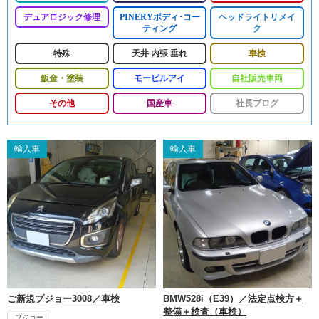
デュアロジック修理
PINERYボディ･コー
ヘッドライトリメイ
ティング
ク
特殊
天井 内張 垂れ
車検
鈑金・塗装
モービルアイ
自社販売車両
その他
国産車
社長ブログ
輸入車
輸入車
ご新規プジョー3008／車検
BMW528i（E39）／法定点検方＋
整備＋検査（車検）
プジョー