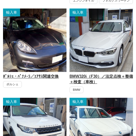
エンジンオイル
フォルクスワーゲン
輸入車
輸入車
ﾎﾟﾙｼｪ・ﾊﾟﾅﾒｰﾗ／ｴｱｻｽ関連交換
BMW320i（F30）／法定点検＋整備
＋検査（車検）
ポルシェ
BMW
輸入車
輸入車