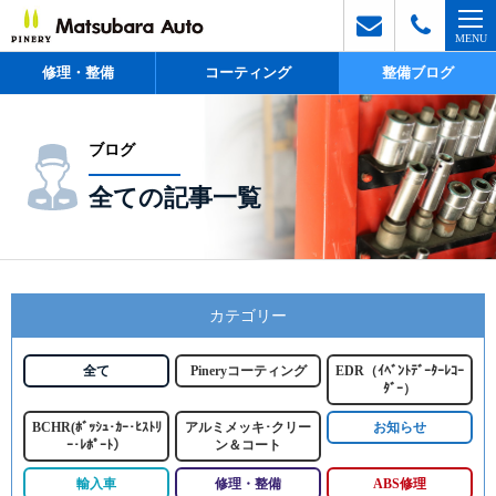
修理・整備
コーティング
整備ブログ
ブログ
全ての記事一覧
カテゴリー
全て
Pineryコーティング
EDR（ｲﾍﾞﾝﾄﾃﾞｰﾀｰﾚｺｰ
ﾀﾞｰ）
BCHR(ﾎﾞｯｼｭ･ｶｰ･ﾋｽﾄﾘ
アルミメッキ･クリー
お知らせ
ｰ･ﾚﾎﾟｰﾄ）
ン＆コート
輸入車
修理・整備
ABS修理