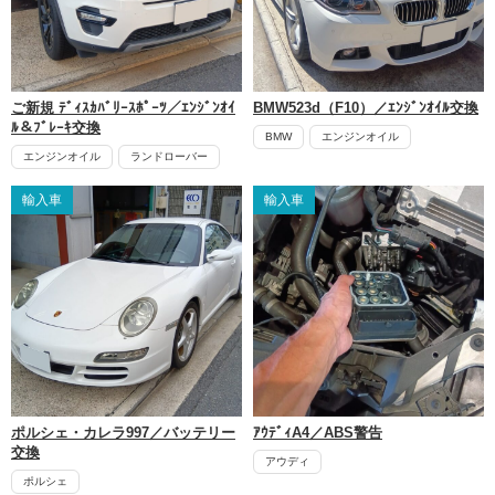
ご新規 ﾃﾞｨｽｶﾊﾞﾘｰｽﾎﾟｰﾂ／ｴﾝｼﾞﾝｵｲ
BMW523d（F10）／ｴﾝｼﾞﾝｵｲﾙ交換
ﾙ＆ﾌﾞﾚｰｷ交換
BMW
エンジンオイル
エンジンオイル
ランドローバー
輸入車
輸入車
ポルシェ・カレラ997／バッテリー
ｱｳﾃﾞｨA4／ABS警告
交換
アウディ
ポルシェ