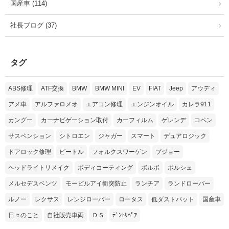
国産車 (114)
社長ブログ (37)
タグ
ABS修理
ATF交換
BMW
BMW MINI
EV
FIAT
Jeep
アウディ
アメ車
アルファロメオ
エアコン修理
エンジンオイル
カレラ911
カングー
カーナビゲーション取付
カーフィルム
ゲレンデ
コペン
サスペンション
シトロエン
ジャガー
スマート
デュアロジック
ドアロック修理
ビートル
フォルクスワーゲン
プジョー
ヘッドライトリメイク
ボディコーティング
ボルボ
ポルシェ
メルセデスベンツ
モービルアイ衝突防止
ランチア
ランドローバー
ルノー
レクサス
レンジローバー
ロータス
低ダストパット
国産車
日々のこと
自社販売車両
ＤＳ
ﾃﾞﾝﾄﾘﾍﾟｱ