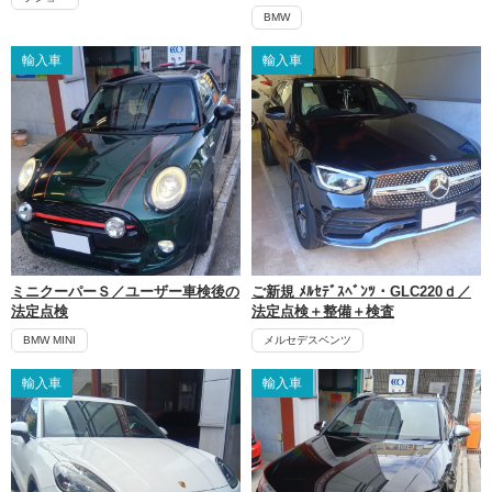
BMW
輸入車
輸入車
ミニクーパーＳ／ユーザー車検後の
ご新規 ﾒﾙｾﾃﾞｽﾍﾞﾝﾂ・GLC220ｄ／
法定点検
法定点検＋整備＋検査
BMW MINI
メルセデスベンツ
輸入車
輸入車