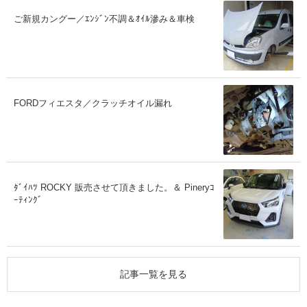
ご新規カングー／ｴﾝｼﾞﾝ不調＆ｵｲﾙ滲み＆車検
FORDフィエスタ／クラッチオイル漏れ
ﾀﾞｲﾊﾂ ROCKY 販売させて頂きました。＆ Pineryｺ
ｰﾃｨﾝｸﾞ
記事一覧を見る