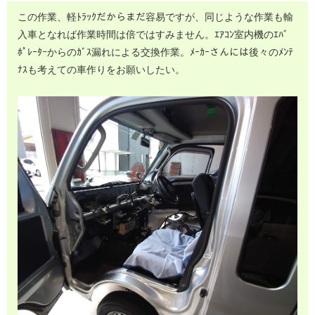
この作業、軽ﾄﾗｯｸだからまだ容易ですが、同じような作業も輸
入車となれば作業時間は倍ではすみません。ｴｱｺﾝ室内機のｴﾊﾞ
ﾎﾟﾚｰﾀｰからのｶﾞｽ漏れによる交換作業。ﾒｰｶｰさんには後々のﾒﾝﾃ
ﾅｽも考えての車作りをお願いしたい。