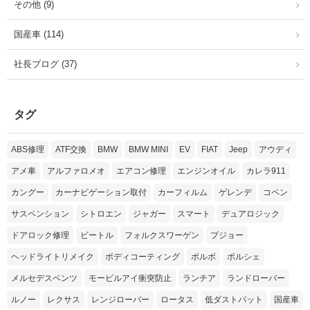
その他 (9)
国産車 (114)
社長ブログ (37)
タグ
ABS修理
ATF交換
BMW
BMW MINI
EV
FIAT
Jeep
アウディ
アメ車
アルファロメオ
エアコン修理
エンジンオイル
カレラ911
カングー
カーナビゲーション取付
カーフィルム
ゲレンデ
コペン
サスペンション
シトロエン
ジャガー
スマート
デュアロジック
ドアロック修理
ビートル
フォルクスワーゲン
プジョー
ヘッドライトリメイク
ボディコーティング
ボルボ
ポルシェ
メルセデスベンツ
モービルアイ衝突防止
ランチア
ランドローバー
ルノー
レクサス
レンジローバー
ロータス
低ダストパット
国産車