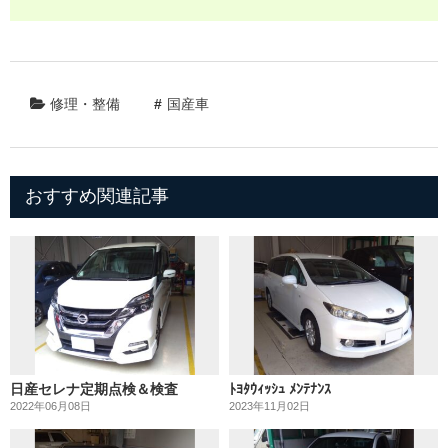
修理・整備
国産車
おすすめ関連記事
日産セレナ定期点検＆検査
ﾄﾖﾀｳｨｯｼｭ ﾒﾝﾃﾅﾝｽ
2022年06月08日
2023年11月02日