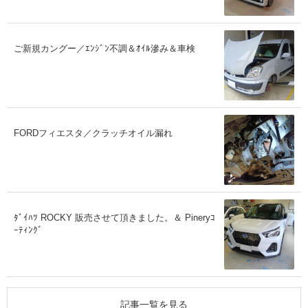
ご新規カングー／ｴﾝｼﾞﾝ不調＆ｵｲﾙ滲み＆車検
FORDフィエスタ／クラッチオイル漏れ
ﾀﾞｲﾊﾂ ROCKY 販売させて頂きました。＆ Pineryｺ
ｰﾃｨﾝｸﾞ
記事一覧を見る