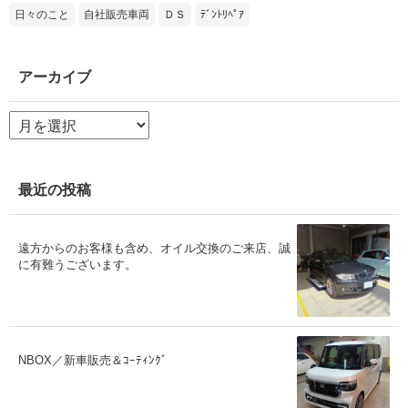
日々のこと
自社販売車両
ＤＳ
ﾃﾞﾝﾄﾘﾍﾟｱ
アーカイブ
ア
ー
カ
イ
ブ
最近の投稿
遠方からのお客様も含め、オイル交換のご来店、誠
に有難うございます。
NBOX／新車販売＆ｺｰﾃｨﾝｸﾞ