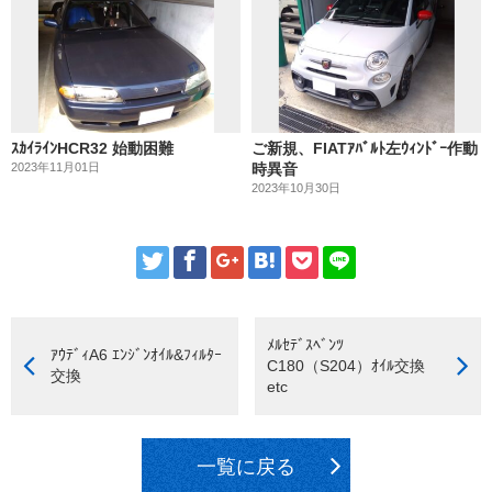
ｽｶｲﾗｲﾝHCR32 始動困難
ご新規、FIATｱﾊﾞﾙﾄ左ｳｨﾝﾄﾞｰ作動
2023年11月01日
時異音
2023年10月30日
ﾒﾙｾﾃﾞｽﾍﾞﾝﾂ
ｱｳﾃﾞｨA6 ｴﾝｼﾞﾝｵｲﾙ&ﾌｨﾙﾀｰ
C180（S204）ｵｲﾙ交換
交換
etc
一覧に戻る