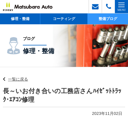
修理・整備
コーティング
整備ブログ
ブログ
修理・整備
一覧に戻る
長～いお付き合いの工務店さんﾊｲｾﾞｯﾄﾄﾗｯ
ｸ･ｴｱｺﾝ修理
2023年11月02日